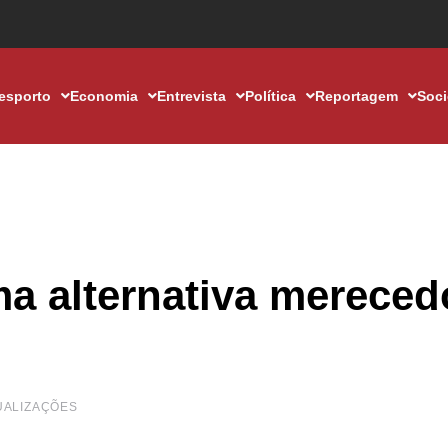
esporto
Economia
Entrevista
Política
Reportagem
Soc
a alternativa mereced
UALIZAÇÕES