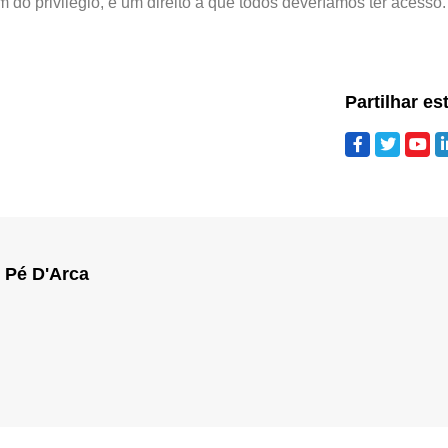
do privilégio, é um direito a que todos deveríamos ter acesso.
Partilhar es
 Pé D'Arca