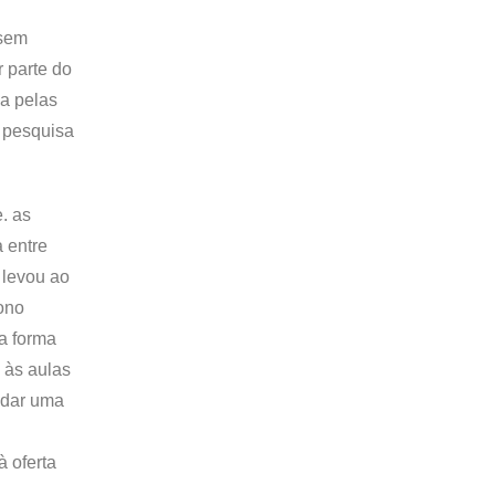
 sem
 parte do
da pelas
a pesquisa
. as
a entre
 levou ao
ono
ma forma
 às aulas
ndar uma
à oferta