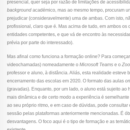
presencial, quer seja por razão de limitações de acessibilid
background
académico, mas ao mesmo tempo, procuram uma
prejudicar (consideravelmente) uma de ambas. Com isto, nã
profissional, claro que é. Mas acima de tudo, em ambos os
entidades competentes, e que vá de encontro às necessidad
prévia por parte do interessado).
Mas afinal como funciona a formação online? Para começar, 
videochamadas) nomeadamente o
Microsoft Teams
e o
Zo
professor e aluno, à distância. Aliás, esta realidade est
encerramento das escolas em 2020. O formato das aulas
on
(gravadas). Enquanto, por um lado, o aluno está sujeito ao
mais dinâmica e de certo modo a experiência é semelhante ao
ao seu próprio ritmo, e em caso de dúvidas, pode consultar
sessão pelas plataformas anteriormente mencionadas. É óbv
desvantagens. O foco aqui é o tipo de formação e as temátic
existente.