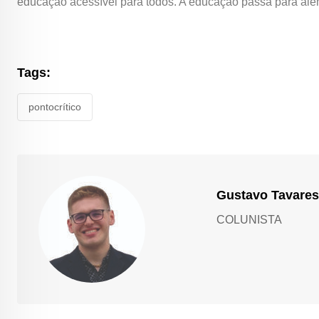
educação acessível para todos. A educação passa para além 
Tags:
pontocrítico
Gustavo Tavares
COLUNISTA