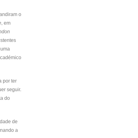
pandiram o
e
, em
ndon
istentes
r uma
 académico
 por ter
er seguir.
ta do
idade de
ornando a