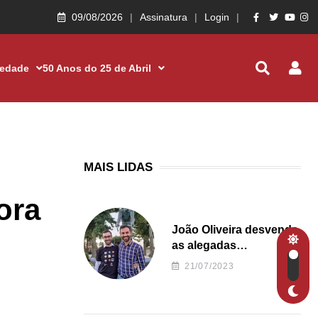
09/08/2026
Assinatura
Login
iedade
50 Anos do 25 de Abril
MAIS LIDAS
ora
João Oliveira desvenda
as alegadas
irregularidades da
21/07/2023
Junta de Freguesia S.
João de Ver