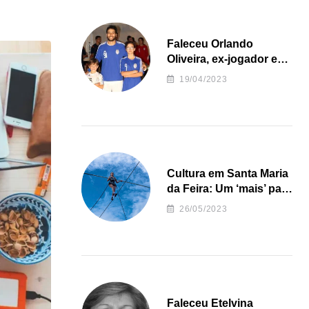
Faleceu Orlando
Oliveira, ex-jogador e
treinador da formação
19/04/2023
de andebol do Feirense
Cultura em Santa Maria
da Feira: Um ‘mais’ para
o Concelho
26/05/2023
Faleceu Etelvina