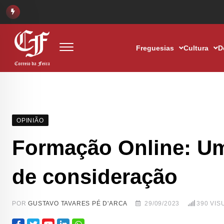
Freguesias
Cultura
D
OPINIÃO
Formação Online: Um
de consideração
POR
GUSTAVO TAVARES PÉ D'ARCA
29/09/2023
390
VIS