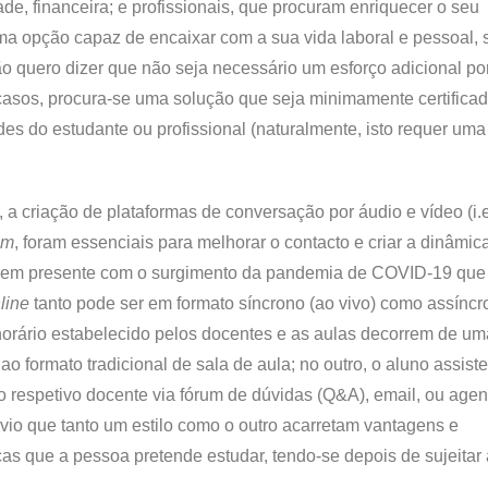
ade, financeira; e profissionais, que procuram enriquecer o seu
 opção capaz de encaixar com a sua vida laboral e pessoal,
o quero dizer que não seja necessário um esforço adicional por
 casos, procura-se uma solução que seja minimamente certifica
es do estudante ou profissional (naturalmente, isto requer um
a criação de plataformas de conversação por áudio e vídeo (i.e
om
, foram essenciais para melhorar o contacto e criar a dinâmic
eve bem presente com o surgimento da pandemia de COVID-19 que
line
tanto pode ser em formato síncrono (ao vivo) como assíncr
 horário estabelecido pelos docentes e as aulas decorrem de u
 formato tradicional de sala de aula; no outro, o aluno assiste
 o respetivo docente via fórum de dúvidas (Q&A), email, ou age
io que tanto um estilo como o outro acarretam vantagens e
as que a pessoa pretende estudar, tendo-se depois de sujeitar 