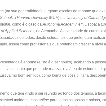
e (na sua generalidade), surgiram escolas de renome que ex
 School
, a
Harvard University
(EUA) e a
University
of Cambridg
 digital, como é o caso da
Autónoma Academy
, em Lisboa; a
Lo
y of Applied Sciences
, na Alemanha. A diversidade de cursos ex
ecessidades de todos, desde estudantes que pretendam realiza
emplo, assim como profissionais que pretendam crescer a nível
presentados é enorme (e isto é dizer pouco), acabando a pessoa
 o investimento que pretende realizar, e a área de estudo que qu
ustiva (no bom sentido), como forma de possibilitar a descober
imento que tem vindo a ser reunido ao longo dos tempos, à facil
possível moldar cursos
online
para todos os gostos e bolsos, t