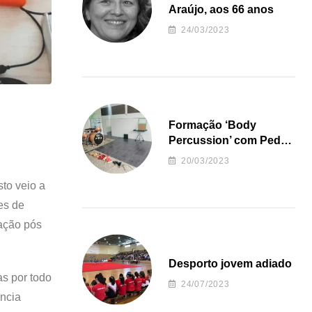
Araújo, aos 66 anos
24/03/2023
Formação ‘Body
Percussion’ com Pedro
Almeida
20/03/2023
to veio a
es de
mação pós
Desporto jovem adiado
as por todo
24/07/2023
ncia