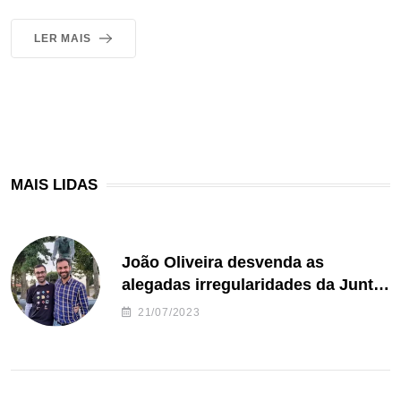
LER MAIS
MAIS LIDAS
João Oliveira desvenda as
alegadas irregularidades da Junta
de Freguesia S. João de Ver
21/07/2023