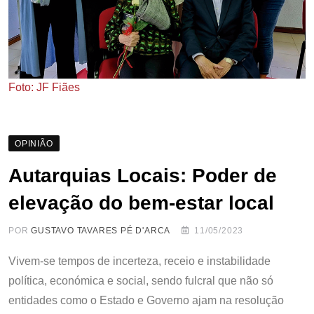
Foto: JF Fiães
OPINIÃO
Autarquias Locais: Poder de
elevação do bem-estar local
POR
GUSTAVO TAVARES PÉ D'ARCA
11/05/2023
Vivem-se tempos de incerteza, receio e instabilidade
política, económica e social, sendo fulcral que não só
entidades como o Estado e Governo ajam na resolução