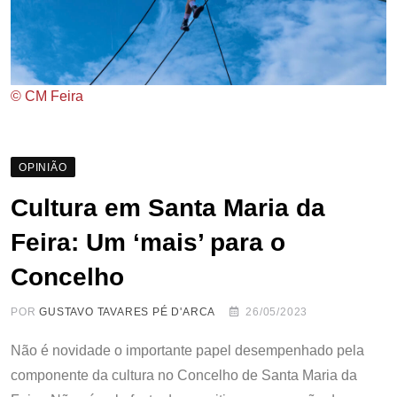
© CM Feira
OPINIÃO
Cultura em Santa Maria da
Feira: Um ‘mais’ para o
Concelho
POR
GUSTAVO TAVARES PÉ D'ARCA
26/05/2023
Não é novidade o importante papel desempenhado pela
componente da cultura no Concelho de Santa Maria da