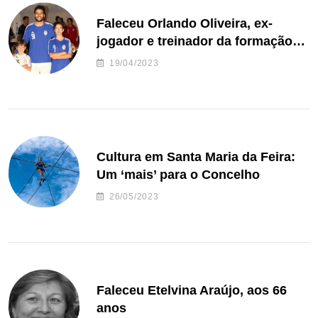
Faleceu Orlando Oliveira, ex-
jogador e treinador da formação
de andebol do Feirense
19/04/2023
Cultura em Santa Maria da Feira:
Um ‘mais’ para o Concelho
26/05/2023
Faleceu Etelvina Araújo, aos 66
anos