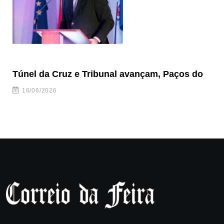
Túnel da Cruz e Tribunal avançam, Paços do
Câ
ha
16/06/2026