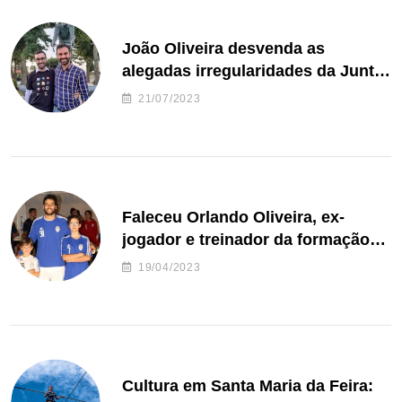
João Oliveira desvenda as
alegadas irregularidades da Junta
de Freguesia S. João de Ver
21/07/2023
Faleceu Orlando Oliveira, ex-
jogador e treinador da formação
de andebol do Feirense
19/04/2023
Cultura em Santa Maria da Feira: