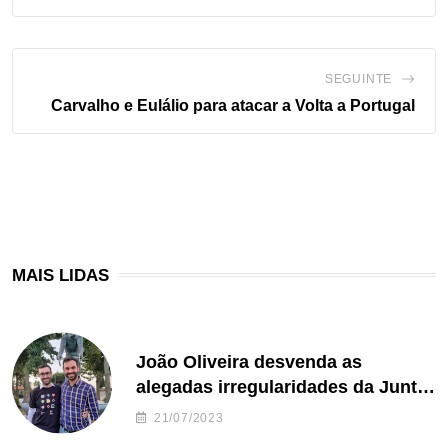
SEGUINTE
Carvalho e Eulálio para atacar a Volta a Portugal
MAIS LIDAS
João Oliveira desvenda as
alegadas irregularidades da Junta
de Freguesia S. João de Ver
21/07/2023