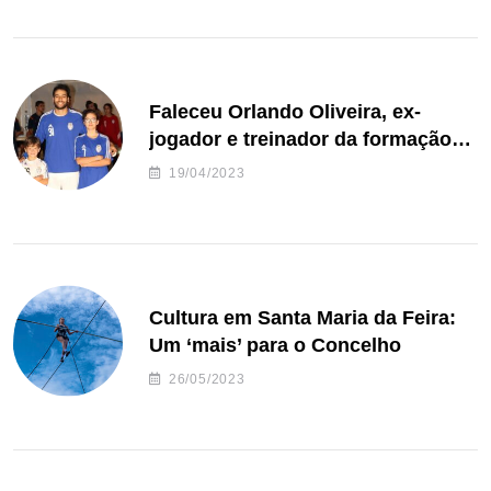
Faleceu Orlando Oliveira, ex-
jogador e treinador da formação
de andebol do Feirense
19/04/2023
Cultura em Santa Maria da Feira:
Um ‘mais’ para o Concelho
26/05/2023