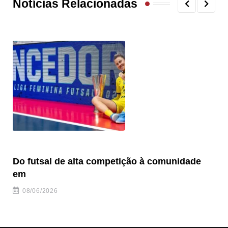
Notícias Relacionadas
Do futsal de alta competição à comunidade
“F
em
08/06/2026