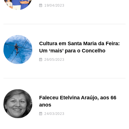
de andebol do Feirense
19/04/2023
Cultura em Santa Maria da Feira:
Um ‘mais’ para o Concelho
26/05/2023
Faleceu Etelvina Araújo, aos 66
anos
24/03/2023