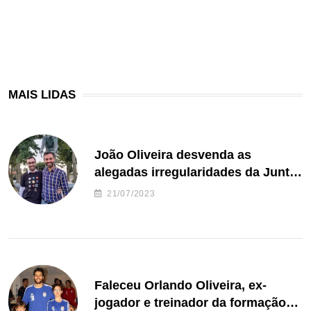
MAIS LIDAS
João Oliveira desvenda as
alegadas irregularidades da Junta
de Freguesia S. João de Ver
21/07/2023
Faleceu Orlando Oliveira, ex-
jogador e treinador da formação