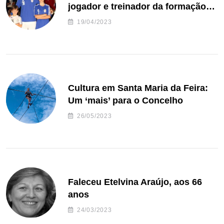
jogador e treinador da formação
de andebol do Feirense
19/04/2023
Cultura em Santa Maria da Feira:
Um ‘mais’ para o Concelho
26/05/2023
Faleceu Etelvina Araújo, aos 66
anos
24/03/2023