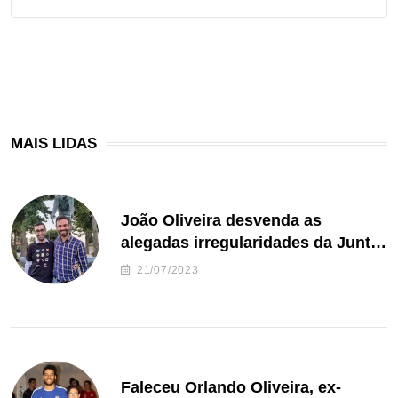
MAIS LIDAS
João Oliveira desvenda as
alegadas irregularidades da Junta
de Freguesia S. João de Ver
21/07/2023
Faleceu Orlando Oliveira, ex-