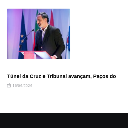
Túnel da Cruz e Tribunal avançam, Paços do
Câ
ha
16/06/2026