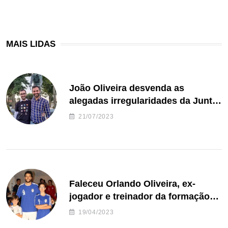
MAIS LIDAS
João Oliveira desvenda as
alegadas irregularidades da Junta
de Freguesia S. João de Ver
21/07/2023
Faleceu Orlando Oliveira, ex-
jogador e treinador da formação
de andebol do Feirense
19/04/2023