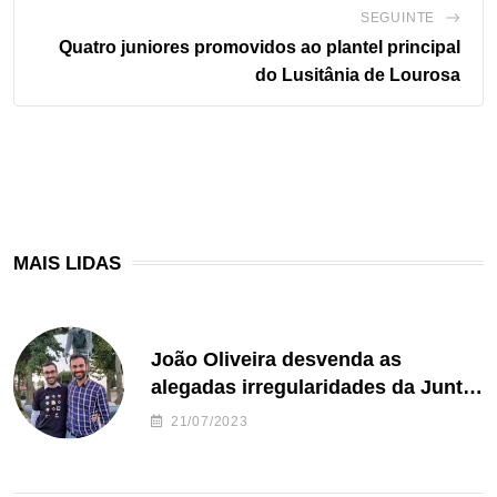
SEGUINTE
Quatro juniores promovidos ao plantel principal
do Lusitânia de Lourosa
MAIS LIDAS
João Oliveira desvenda as
alegadas irregularidades da Junta
de Freguesia S. João de Ver
21/07/2023