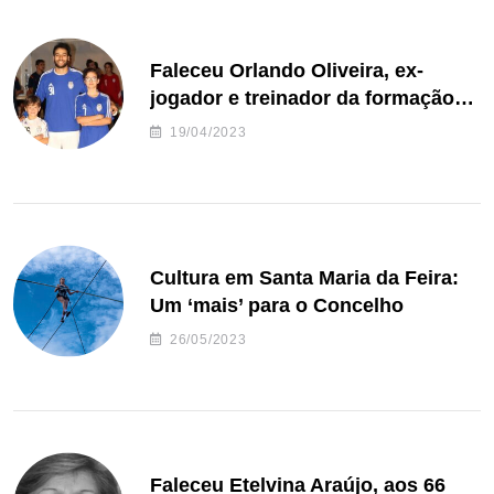
Faleceu Orlando Oliveira, ex-
jogador e treinador da formação
de andebol do Feirense
19/04/2023
Cultura em Santa Maria da Feira:
Um ‘mais’ para o Concelho
26/05/2023
Faleceu Etelvina Araújo, aos 66