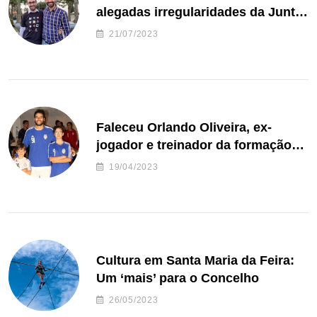
alegadas irregularidades da Junta
de Freguesia S. João de Ver
21/07/2023
Faleceu Orlando Oliveira, ex-
jogador e treinador da formação
de andebol do Feirense
19/04/2023
Cultura em Santa Maria da Feira:
Um ‘mais’ para o Concelho
26/05/2023