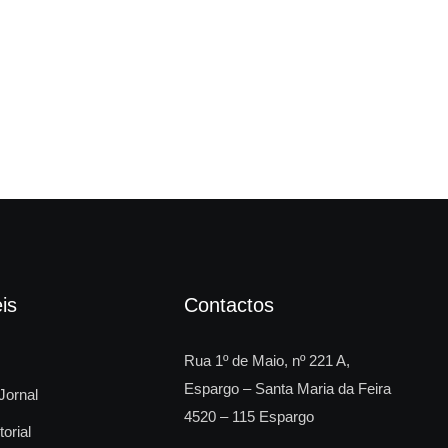
“So
is
Contactos
Rua 1º de Maio, nº 221 A,
Espargo – Santa Maria da Feira
Jornal
4520 – 115 Espargo
torial