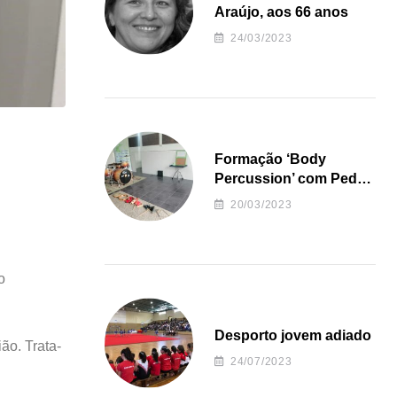
Araújo, aos 66 anos
24/03/2023
Formação ‘Body
Percussion’ com Pedro
Almeida
20/03/2023
o
Desporto jovem adiado
ão. Trata-
24/07/2023