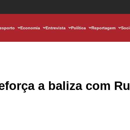
esporto
Economia
Entrevista
Política
Reportagem
Soc
eforça a baliza com Ru