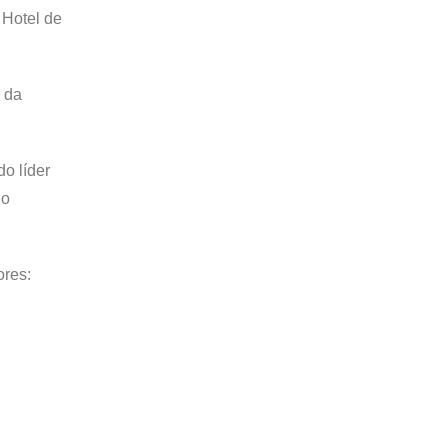
 Hotel de
r da
o líder
 o
ores: