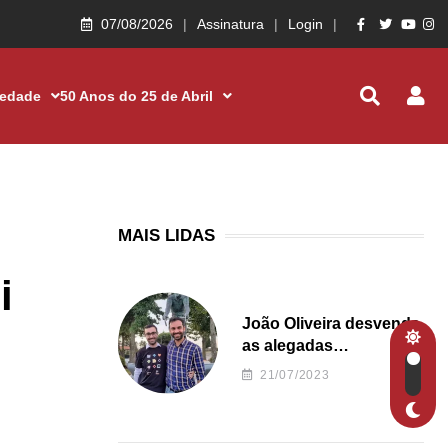
07/08/2026
Assinatura
Login
iedade
50 Anos do 25 de Abril
MAIS LIDAS
i
João Oliveira desvenda
as alegadas
irregularidades da
21/07/2023
Junta de Freguesia S.
João de Ver