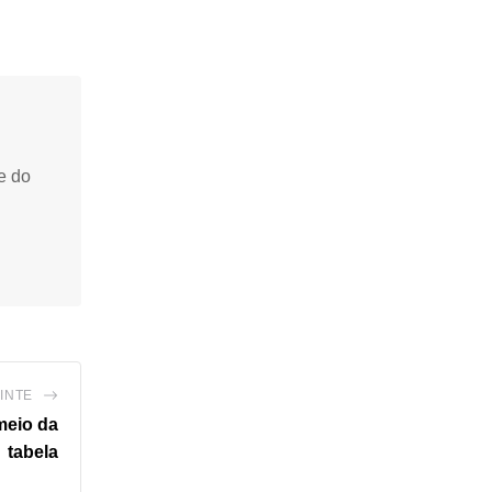
e do
INTE
meio da
tabela