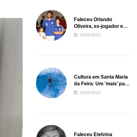
Faleceu Orlando
Oliveira, ex-jogador e
treinador da formação
19/04/2023
de andebol do Feirense
Cultura em Santa Maria
da Feira: Um ‘mais’ para
o Concelho
26/05/2023
Faleceu Etelvina