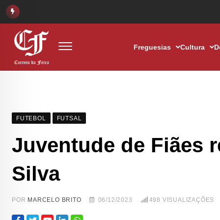
Freguesias
Cultura
D
FUTEBOL
FUTSAL
Juventude de Fiães r
Silva
POR
MARCELO BRITO
06/12/2023
498
VISUALIZAÇÕES