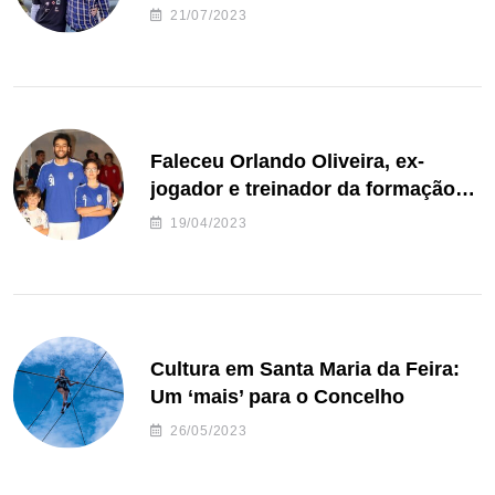
de Freguesia S. João de Ver
21/07/2023
Faleceu Orlando Oliveira, ex-
jogador e treinador da formação
de andebol do Feirense
19/04/2023
Cultura em Santa Maria da Feira:
Um ‘mais’ para o Concelho
26/05/2023