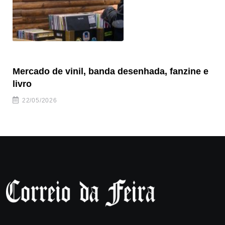
Mercado de vinil, banda desenhada, fanzine e
Fe
livro
es
22/05/2026