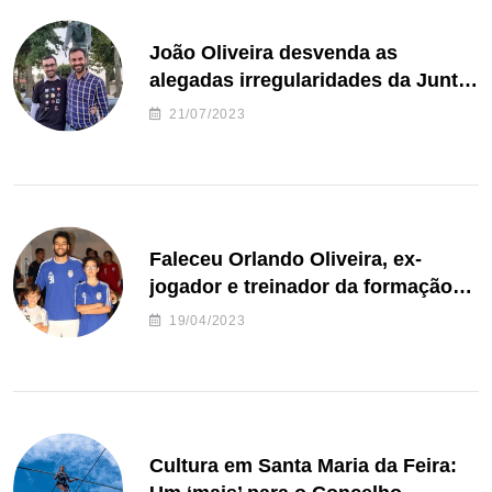
João Oliveira desvenda as
alegadas irregularidades da Junta
de Freguesia S. João de Ver
21/07/2023
Faleceu Orlando Oliveira, ex-
jogador e treinador da formação
de andebol do Feirense
19/04/2023
Cultura em Santa Maria da Feira: