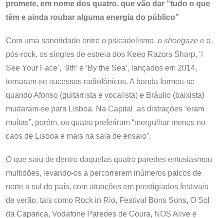
promete, em nome dos quatro, que vão dar “tudo o que
têm e ainda roubar alguma energia do público”
Com uma sonoridade entre o psicadelismo, o
shoegaze
e o
pós-rock, os singles de estreia dos Keep Razors Sharp, ‘I
See Your Face’, ‘9th’ e ‘By the Sea’, lançados em 2014,
tornaram-se sucessos radiofónicos. A banda formou-se
quando Afonso (guitarrista e vocalista) e Bráulio (baixista)
mudaram-se para Lisboa. Na Capital, as distrações “eram
muitas”, porém, os quatro preferiram “mergulhar menos no
caos de Lisboa e mais na sala de ensaio”.
O que saiu de dentro daquelas quatro paredes entusiasmou
multidões, levando-os a percorrerem inúmeros palcos de
norte a sul do país, com atuações em prestigiados festivais
de verão, tais como Rock in Rio, Festival Bons Sons, O Sol
da Caparica, Vodafone Paredes de Coura, NOS Alive e