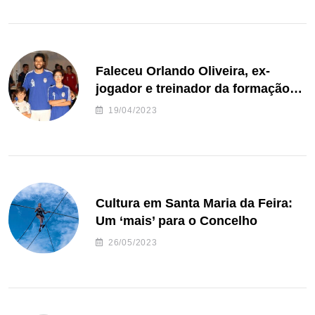
Faleceu Orlando Oliveira, ex-
jogador e treinador da formação
de andebol do Feirense
19/04/2023
Cultura em Santa Maria da Feira:
Um ‘mais’ para o Concelho
26/05/2023