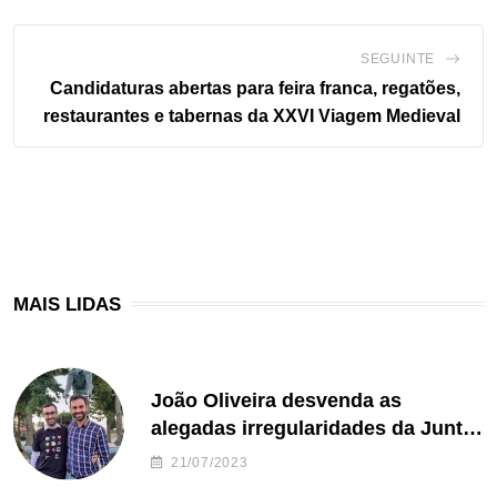
SEGUINTE
Candidaturas abertas para feira franca, regatões,
restaurantes e tabernas da XXVI Viagem Medieval
MAIS LIDAS
João Oliveira desvenda as
alegadas irregularidades da Junta
de Freguesia S. João de Ver
21/07/2023