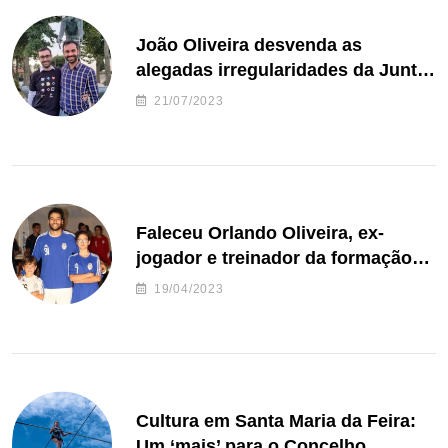
João Oliveira desvenda as
alegadas irregularidades da Junta
de Freguesia S. João de Ver
21/07/2023
Faleceu Orlando Oliveira, ex-
jogador e treinador da formação
de andebol do Feirense
19/04/2023
Cultura em Santa Maria da Feira:
Um ‘mais’ para o Concelho