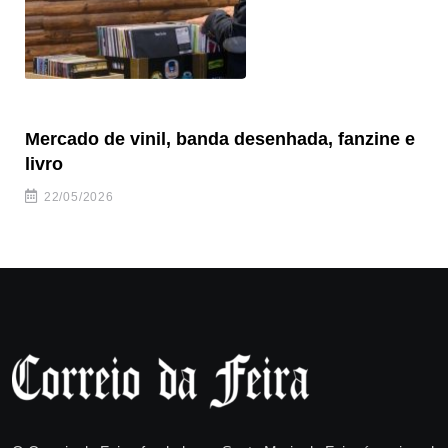
Mercado de vinil, banda desenhada, fanzine e
Fe
livro
es
22/05/2026