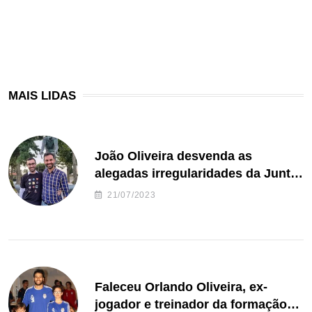
MAIS LIDAS
João Oliveira desvenda as
alegadas irregularidades da Junta
de Freguesia S. João de Ver
21/07/2023
Faleceu Orlando Oliveira, ex-
jogador e treinador da formação