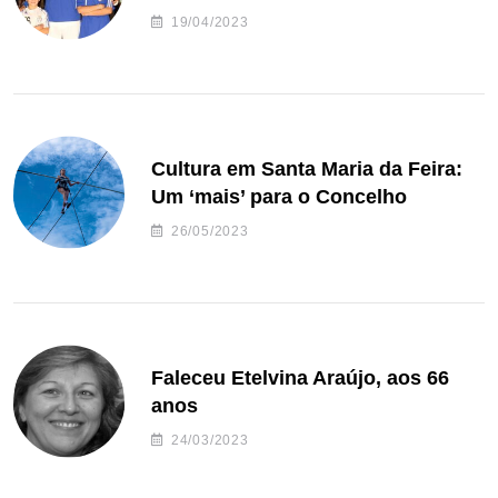
de andebol do Feirense
19/04/2023
Cultura em Santa Maria da Feira:
Um ‘mais’ para o Concelho
26/05/2023
Faleceu Etelvina Araújo, aos 66
anos
24/03/2023