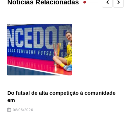
Notícias Relacionadas
Do futsal de alta competição à comunidade
“F
em
08/06/2026