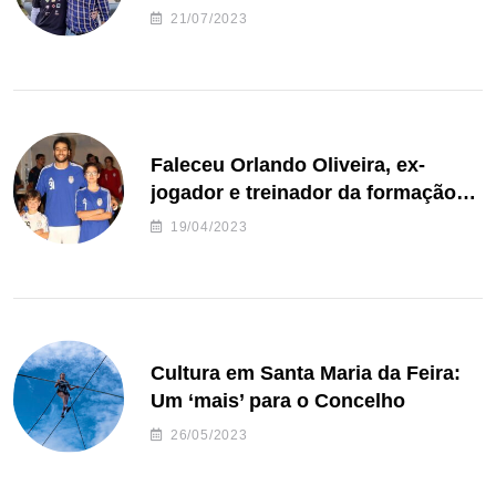
de Freguesia S. João de Ver
21/07/2023
Faleceu Orlando Oliveira, ex-
jogador e treinador da formação
de andebol do Feirense
19/04/2023
Cultura em Santa Maria da Feira:
Um ‘mais’ para o Concelho
26/05/2023