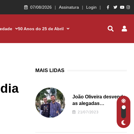
07/08/2026
Assinatura
Login
iedade
50 Anos do 25 de Abril
MAIS LIDAS
dia
João Oliveira desvenda
as alegadas
irregularidades da
21/07/2023
Junta de Freguesia S.
João de Ver