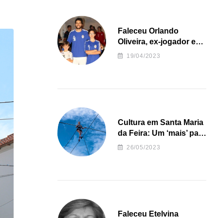
Faleceu Orlando
Oliveira, ex-jogador e
treinador da formação
19/04/2023
de andebol do Feirense
Cultura em Santa Maria
da Feira: Um ‘mais’ para
o Concelho
26/05/2023
Faleceu Etelvina