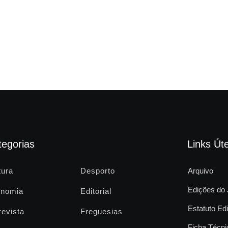
tegorias
Links Úte
tura
Desporto
Arquivo
Edições do 
nomia
Editorial
Estatuto Edi
revista
Freguesias
Ficha Técni