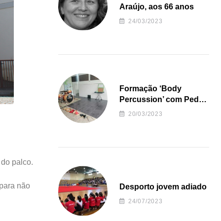
Araújo, aos 66 anos
24/03/2023
Formação ‘Body
Percussion’ com Pedro
Almeida
20/03/2023
do palco.
 para não
Desporto jovem adiado
24/07/2023