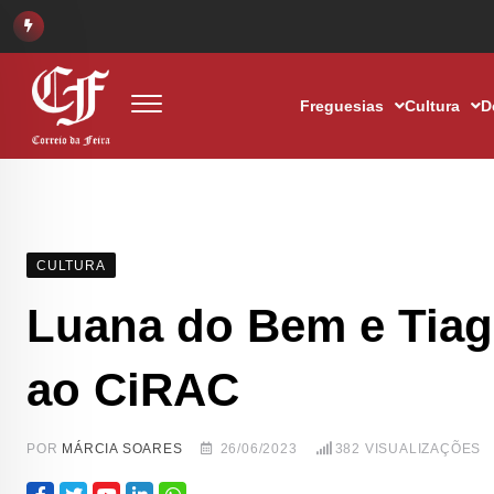
Freguesias
Cultura
D
CULTURA
Luana do Bem e Tiag
ao CiRAC
POR
MÁRCIA SOARES
26/06/2023
382
VISUALIZAÇÕES