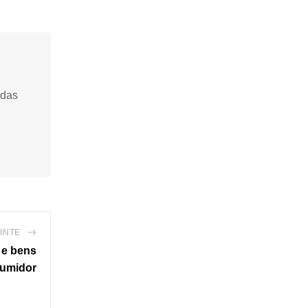
idas
INTE
 e bens
sumidor