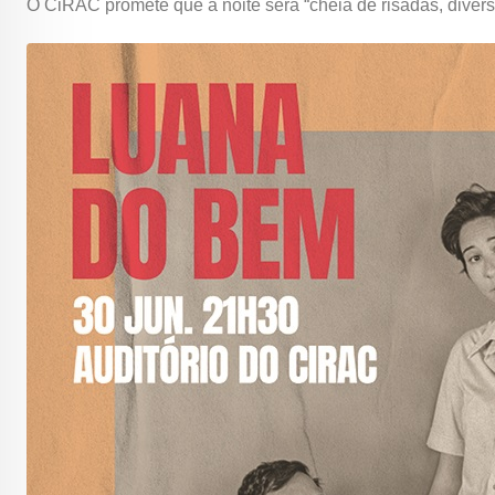
O CiRAC promete que a noite será “cheia de risadas, diver