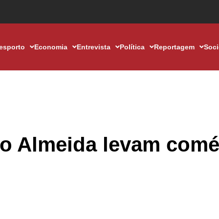
esporto
Economia
Entrevista
Política
Reportagem
Soc
o Almeida levam comé