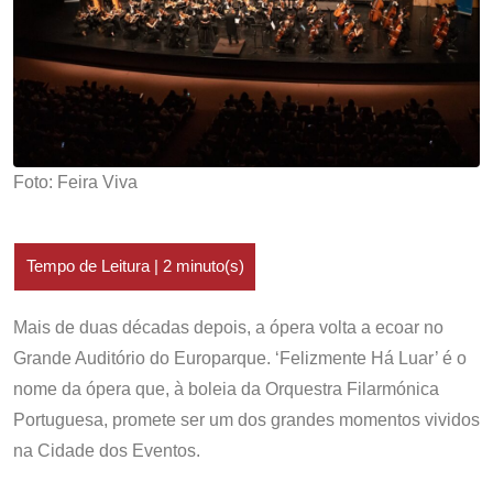
Foto: Feira Viva
Mais de duas décadas depois, a ópera volta a ecoar no
Grande Auditório do Europarque. ‘Felizmente Há Luar’ é o
nome da ópera que, à boleia da Orquestra Filarmónica
Portuguesa, promete ser um dos grandes momentos vividos
na Cidade dos Eventos.