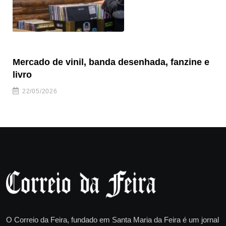
Mercado de vinil, banda desenhada, fanzine e
Fe
livro
es
22/05/2026
O Correio da Feira, fundado em Santa Maria da Feira é um jornal