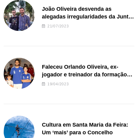
João Oliveira desvenda as
alegadas irregularidades da Junta
de Freguesia S. João de Ver
21/07/2023
Faleceu Orlando Oliveira, ex-
jogador e treinador da formação
de andebol do Feirense
19/04/2023
Cultura em Santa Maria da Feira:
Um ‘mais’ para o Concelho