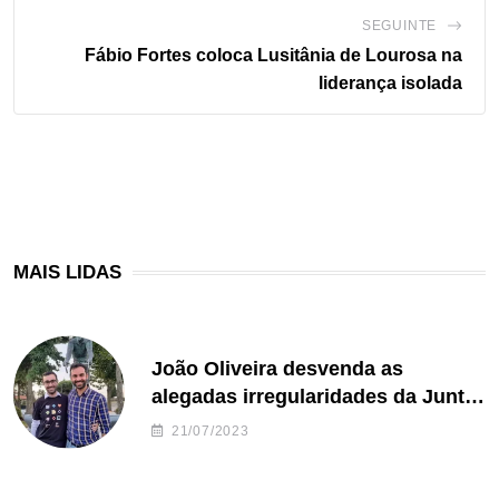
SEGUINTE
Fábio Fortes coloca Lusitânia de Lourosa na
liderança isolada
MAIS LIDAS
João Oliveira desvenda as
alegadas irregularidades da Junta
de Freguesia S. João de Ver
21/07/2023