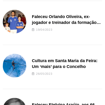
Faleceu Orlando Oliveira, ex-
jogador e treinador da formação
de andebol do Feirense
19/04/2023
Cultura em Santa Maria da Feira:
Um ‘mais’ para o Concelho
26/05/2023
Faleceu Etelvina Araújo, aos 66