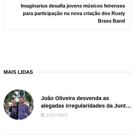
Imaginarius desafia jovens músicos feirenses
para participação na nova criação dos Rusty
Brass Band
MAIS LIDAS
João Oliveira desvenda as
alegadas irregularidades da Junta
de Freguesia S. João de Ver
21/07/2023