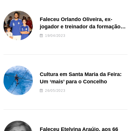
Faleceu Orlando Oliveira, ex-
jogador e treinador da formação
de andebol do Feirense
19/04/2023
Cultura em Santa Maria da Feira:
Um ‘mais’ para o Concelho
26/05/2023
Faleceu Etelvina Araújo, aos 66