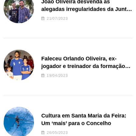
João Oliveira desvenda as
alegadas irregularidades da Junta
de Freguesia S. João de Ver
21/07/2023
Faleceu Orlando Oliveira, ex-
jogador e treinador da formação
de andebol do Feirense
19/04/2023
Cultura em Santa Maria da Feira:
Um ‘mais’ para o Concelho
26/05/2023