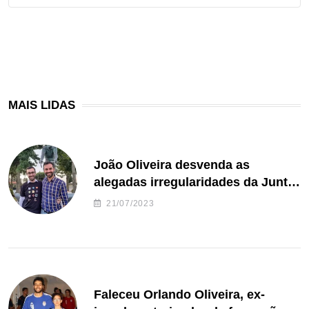
MAIS LIDAS
João Oliveira desvenda as
alegadas irregularidades da Junta
de Freguesia S. João de Ver
21/07/2023
Faleceu Orlando Oliveira, ex-