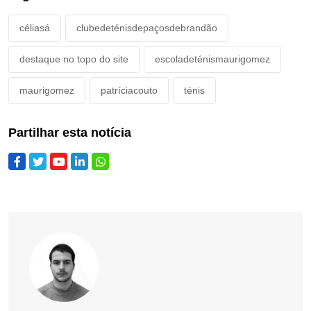
céliasá
clubedeténisdepaçosdebrandão
destaque no topo do site
escoladeténismaurigomez
maurigomez
patríciacouto
ténis
Partilhar esta notícia