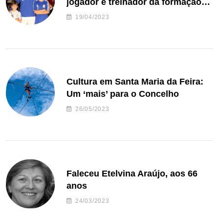
jogador e treinador da formação
de andebol do Feirense
19/04/2023
Cultura em Santa Maria da Feira:
Um ‘mais’ para o Concelho
26/05/2023
Faleceu Etelvina Araújo, aos 66
anos
24/03/2023