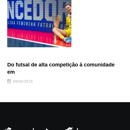
Do futsal de alta competição à comunidade
“F
em
08/06/2026