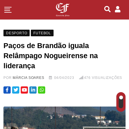
DESPORTO
FUTEBOL
Paços de Brandão iguala
Relâmpago Nogueirense na
liderança
POR
MÁRCIA SOARES
04/04/2023
476
VISUALIZAÇÕES