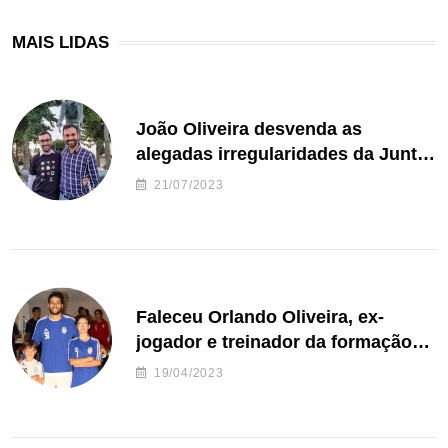
MAIS LIDAS
João Oliveira desvenda as
alegadas irregularidades da Junta
de Freguesia S. João de Ver
21/07/2023
Faleceu Orlando Oliveira, ex-
jogador e treinador da formação
de andebol do Feirense
19/04/2023