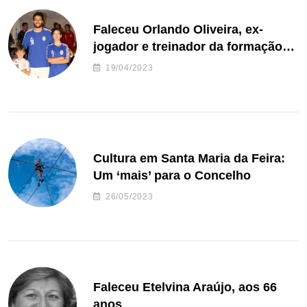
Faleceu Orlando Oliveira, ex-
jogador e treinador da formação
de andebol do Feirense
19/04/2023
Cultura em Santa Maria da Feira:
Um ‘mais’ para o Concelho
26/05/2023
Faleceu Etelvina Araújo, aos 66
anos