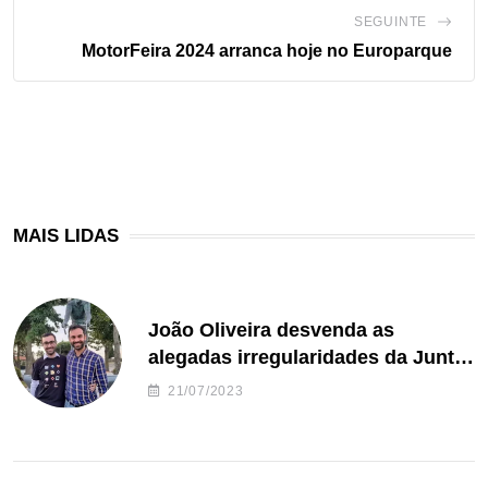
SEGUINTE
MotorFeira 2024 arranca hoje no Europarque
MAIS LIDAS
João Oliveira desvenda as
alegadas irregularidades da Junta
de Freguesia S. João de Ver
21/07/2023