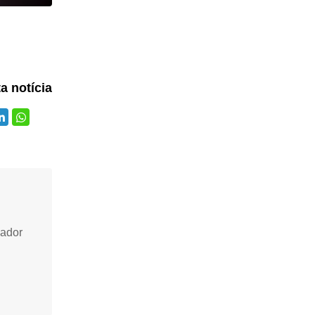
ta notícia
vador