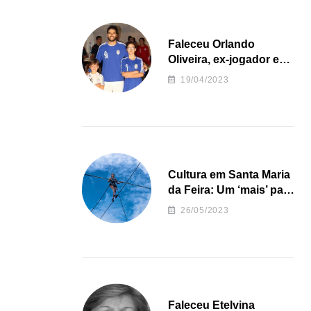
Faleceu Orlando
Oliveira, ex-jogador e
treinador da formação
19/04/2023
de andebol do Feirense
Cultura em Santa Maria
da Feira: Um ‘mais’ para
o Concelho
26/05/2023
Faleceu Etelvina