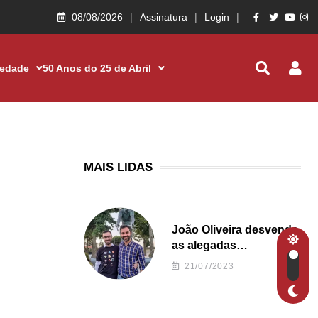
08/08/2026
Assinatura
Login
iedade
50 Anos do 25 de Abril
MAIS LIDAS
João Oliveira desvenda
as alegadas
irregularidades da
21/07/2023
Junta de Freguesia S.
João de Ver