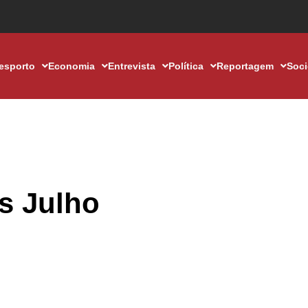
esporto
Economia
Entrevista
Política
Reportagem
Soc
s Julho