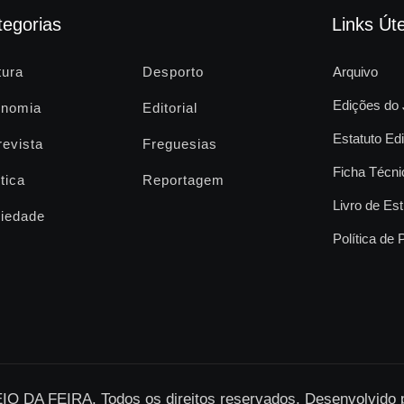
tegorias
Links Úte
tura
Desporto
Arquivo
Edições do 
nomia
Editorial
Estatuto Edi
revista
Freguesias
Ficha Técni
tica
Reportagem
Livro de Est
iedade
Política de 
O DA FEIRA. Todos os direitos reservados. Desenvolvido