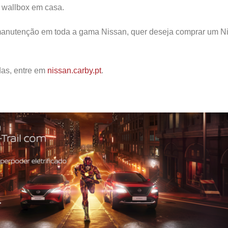
 wallbox em casa.
e manutenção em toda a gama Nissan, quer deseja comprar um N
das, entre em
nissan.carby.pt
.