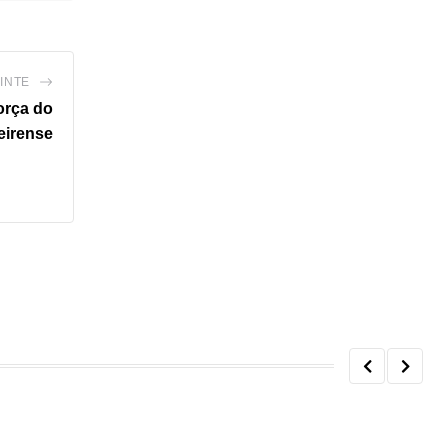
INTE
orça do
eirense