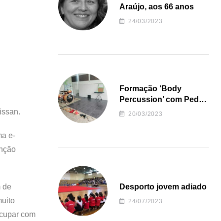
Araújo, aos 66 anos
24/03/2023
Formação ‘Body
Percussion’ com Pedro
Almeida
issan.
20/03/2023
ma e-
enção
m de
Desporto jovem adiado
muito
24/07/2023
eocupar com