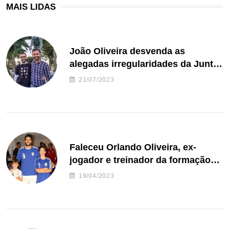
MAIS LIDAS
João Oliveira desvenda as
alegadas irregularidades da Junta
de Freguesia S. João de Ver
21/07/2023
Faleceu Orlando Oliveira, ex-
jogador e treinador da formação
de andebol do Feirense
19/04/2023