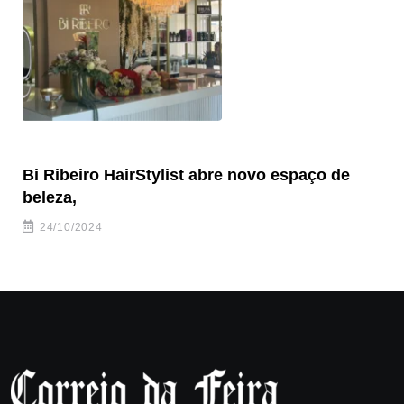
Bi Ribeiro HairStylist abre novo espaço de
e-
beleza,
24/10/2024