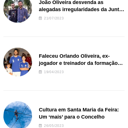
João Oliveira desvenda as
alegadas irregularidades da Junta
de Freguesia S. João de Ver
21/07/2023
Faleceu Orlando Oliveira, ex-
jogador e treinador da formação
de andebol do Feirense
19/04/2023
Cultura em Santa Maria da Feira:
Um ‘mais’ para o Concelho
26/05/2023