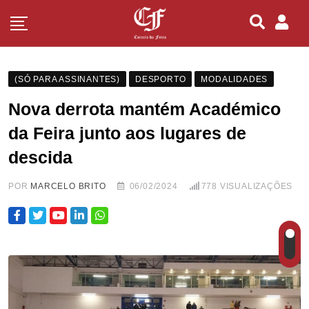
(SÓ PARA ASSINANTES)
DESPORTO
MODALIDADES
Nova derrota mantém Académico
da Feira junto aos lugares de
descida
POR
MARCELO BRITO
06/02/2024
778
VISUALIZAÇÕES