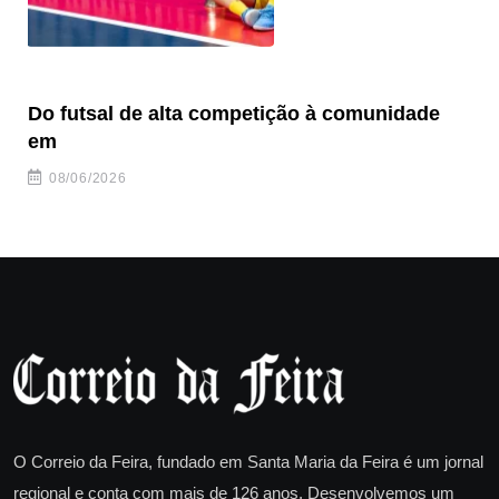
Do futsal de alta competição à comunidade
“F
em
08/06/2026
O Correio da Feira, fundado em Santa Maria da Feira é um jornal
regional e conta com mais de 126 anos. Desenvolvemos um