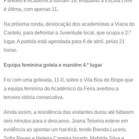
Paredes e Académica somam 19, enquanto a Escola Livre
é última, com apenas 11.
Na próxima ronda, deslocação dos academistas a Viana do
Castelo, para defrontar a Juventude local, que ocupa o 2.º
lugar. A partida está agendada para 6 de abril, pelas 21
horas.
Equipa feminina goleia e mantém 4.º lugar
Foi com uma goleada, 11-0, sobre o Vila Boa do Bispo que
a equipa feminina do Académico da Feira averbou a
terceira vitória consecutiva.
Ainda assim, a resistência das visitantes durou até faltarem
seis minutos para o descanso. Joana Teixeira esteve em
evidência ao apontar um hat-trick, tendo Brenda Lucero,
Sofia Reyes e Helena Carreira bisado. Mafalda Silva e