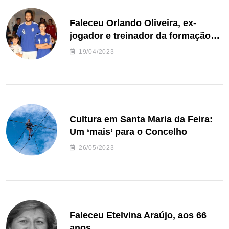
Faleceu Orlando Oliveira, ex-
jogador e treinador da formação
de andebol do Feirense
19/04/2023
Cultura em Santa Maria da Feira:
Um ‘mais’ para o Concelho
26/05/2023
Faleceu Etelvina Araújo, aos 66
anos