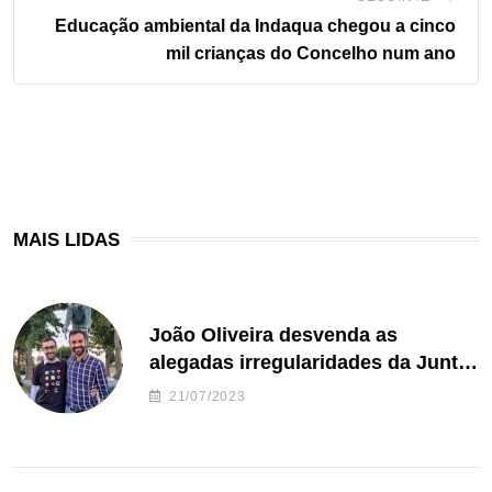
Educação ambiental da Indaqua chegou a cinco
mil crianças do Concelho num ano
MAIS LIDAS
João Oliveira desvenda as
alegadas irregularidades da Junta
de Freguesia S. João de Ver
21/07/2023