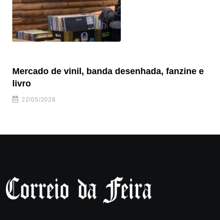
Mercado de vinil, banda desenhada, fanzine e
Fe
livro
es
22/05/2026