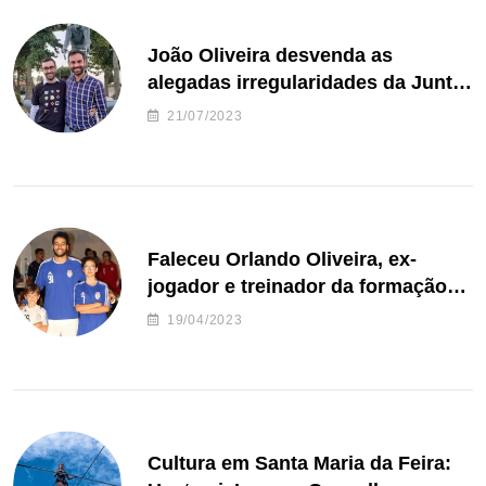
João Oliveira desvenda as
alegadas irregularidades da Junta
de Freguesia S. João de Ver
21/07/2023
Faleceu Orlando Oliveira, ex-
jogador e treinador da formação
de andebol do Feirense
19/04/2023
Cultura em Santa Maria da Feira: