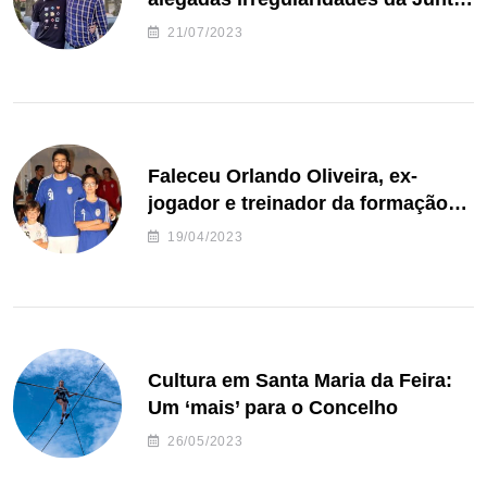
de Freguesia S. João de Ver
21/07/2023
Faleceu Orlando Oliveira, ex-
jogador e treinador da formação
de andebol do Feirense
19/04/2023
Cultura em Santa Maria da Feira:
Um ‘mais’ para o Concelho
26/05/2023