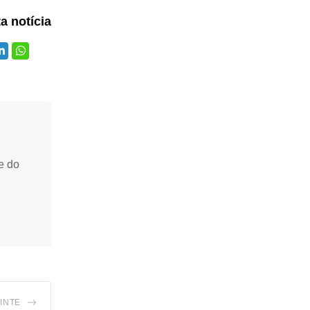
ta notícia
e do
INTE