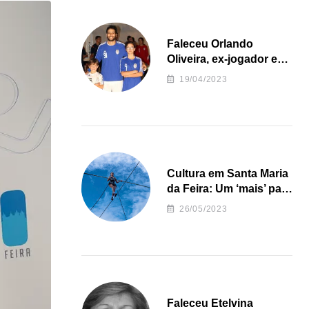
Faleceu Orlando
Oliveira, ex-jogador e
treinador da formação
19/04/2023
de andebol do Feirense
Cultura em Santa Maria
da Feira: Um ‘mais’ para
o Concelho
26/05/2023
Faleceu Etelvina