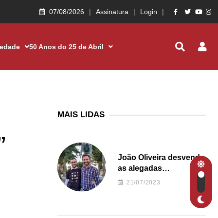
07/08/2026
Assinatura
Login
iedade
50 Anos do 25 de Abril
MAIS LIDAS
”
João Oliveira desvenda
as alegadas
irregularidades da
21/07/2023
Junta de Freguesia S.
João de Ver