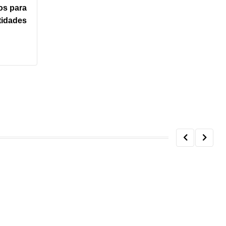
os para
tidades