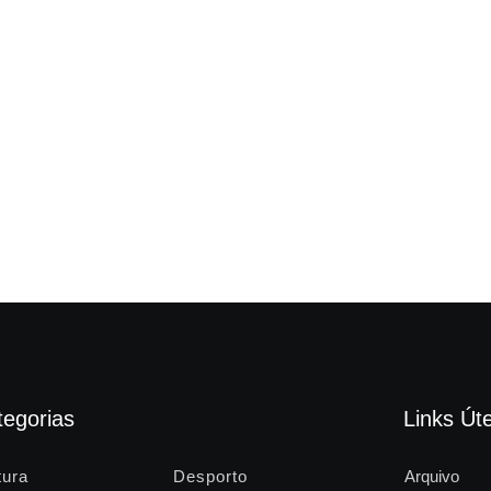
tegorias
Links Úte
tura
Desporto
Arquivo