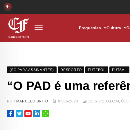
Freguesias
Cultura
D
(SÓ PARA ASSINANTES)
DESPORTO
FUTEBOL
FUTSAL
“O PAD é uma referên
POR
MARCELO BRITO
07/06/2023
1385
VISUALIZAÇÕES