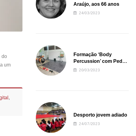
Araújo, aos 66 anos
24/03/2023
Formação ‘Body
o do
Percussion’ com Pedro
ra um
Almeida
20/03/2023
ital
,
Desporto jovem adiado
24/07/2023