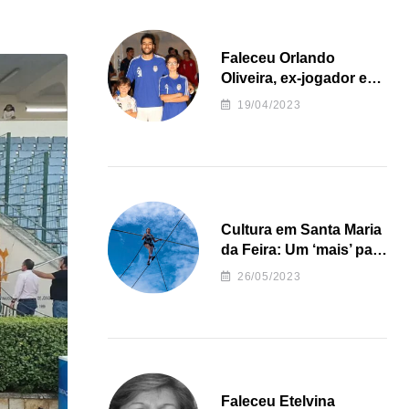
Faleceu Orlando
Oliveira, ex-jogador e
treinador da formação
19/04/2023
de andebol do Feirense
Cultura em Santa Maria
da Feira: Um ‘mais’ para
o Concelho
26/05/2023
Faleceu Etelvina