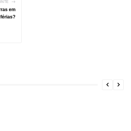
INTE
rras em
férias?