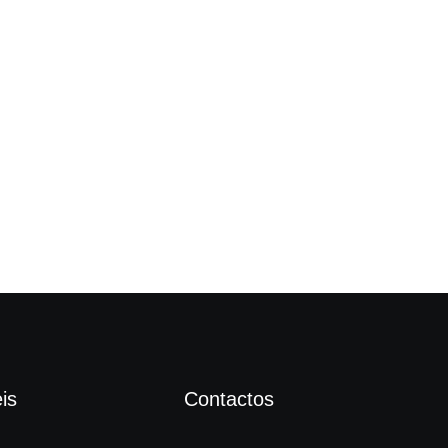
“Fi
is
Contactos