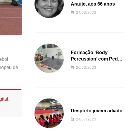
Araújo, aos 66 anos
24/03/2023
Formação ‘Body
Percussion’ com Pedro
ebol
Almeida
uropeu de
20/03/2023
ital
,
Desporto jovem adiado
24/07/2023