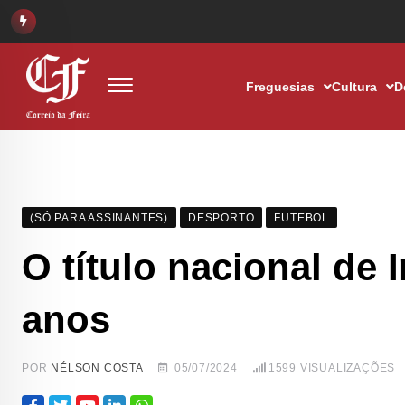
Freguesias
Cultura
D
(SÓ PARA ASSINANTES)
DESPORTO
FUTEBOL
O título nacional de 
anos
POR
NÉLSON COSTA
05/07/2024
1599
VISUALIZAÇÕES