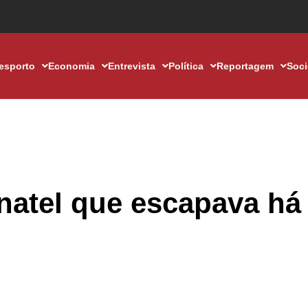
esporto
Economia
Entrevista
Política
Reportagem
Soc
Inatel que escapava há