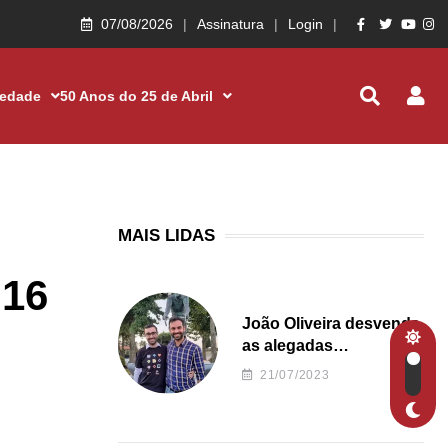
07/08/2026
Assinatura
Login
iedade
50 Anos do 25 de Abril
MAIS LIDAS
 16
João Oliveira desvenda
as alegadas
irregularidades da
21/07/2023
Junta de Freguesia S.
João de Ver