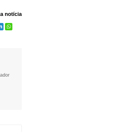
ta notícia
vador