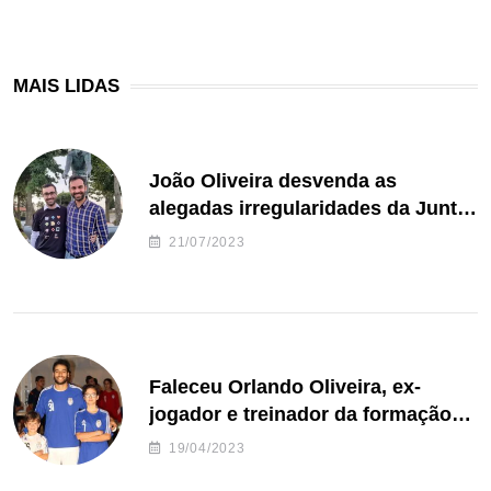
MAIS LIDAS
João Oliveira desvenda as
alegadas irregularidades da Junta
de Freguesia S. João de Ver
21/07/2023
Faleceu Orlando Oliveira, ex-
jogador e treinador da formação
de andebol do Feirense
19/04/2023