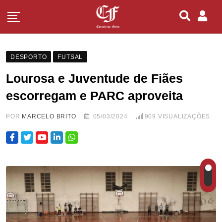
DESPORTO
FUTSAL
Lourosa e Juventude de Fiães
escorregam e PARC aproveita
POR
MARCELO BRITO
05/03/2024
909
VISUALIZAÇÕES