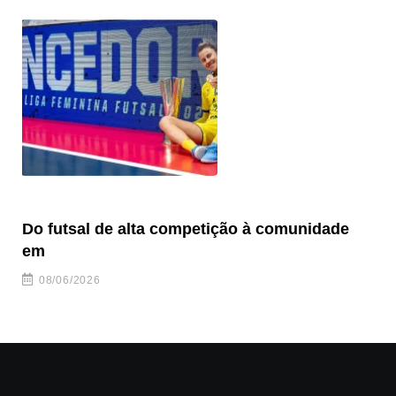
Do futsal de alta competição à comunidade
“F
em
08/06/2026