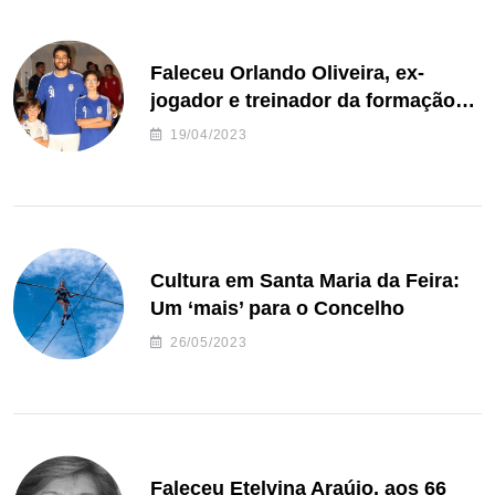
Faleceu Orlando Oliveira, ex-
jogador e treinador da formação
de andebol do Feirense
19/04/2023
Cultura em Santa Maria da Feira:
Um ‘mais’ para o Concelho
26/05/2023
Faleceu Etelvina Araújo, aos 66