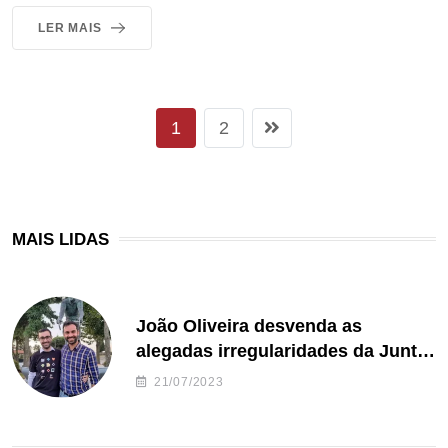
LER MAIS
1
2
MAIS LIDAS
João Oliveira desvenda as
alegadas irregularidades da Junta
de Freguesia S. João de Ver
21/07/2023