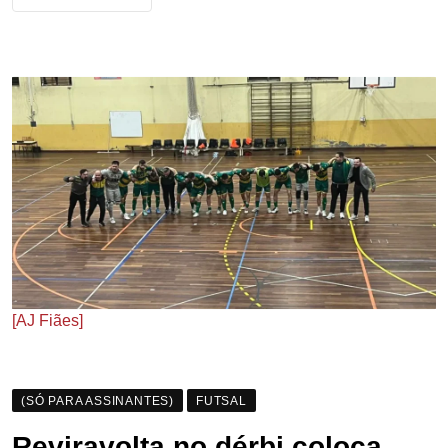
[AJ Fiães]
(SÓ PARA ASSINANTES)
FUTSAL
Reviravolta no dérbi coloca