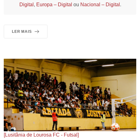
Digital
,
Europa – Digital
ou
Nacional – Digital
.
LER MAIS
[Lusitânia de Lourosa FC - Futsal]