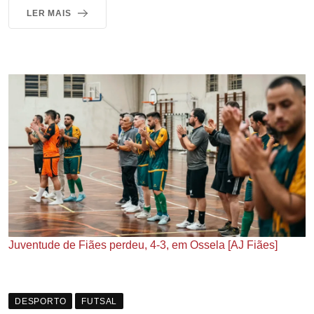
LER MAIS
Juventude de Fiães perdeu, 4-3, em Ossela [AJ Fiães]
DESPORTO
FUTSAL