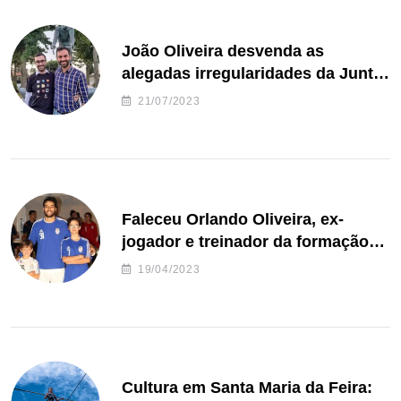
João Oliveira desvenda as
alegadas irregularidades da Junta
de Freguesia S. João de Ver
21/07/2023
Faleceu Orlando Oliveira, ex-
jogador e treinador da formação
de andebol do Feirense
19/04/2023
Cultura em Santa Maria da Feira: