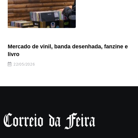
Mercado de vinil, banda desenhada, fanzine e
Fe
livro
es
22/05/2026