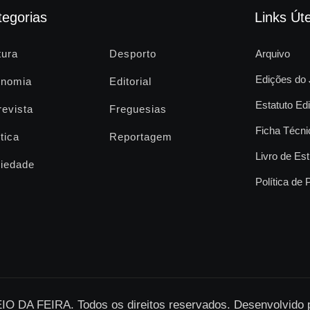
tegorias
Links Úte
tura
Desporto
Arquivo
Edições do 
nomia
Editorial
Estatuto Edi
revista
Freguesias
Ficha Técni
tica
Reportagem
Livro de Est
iedade
Política de 
O DA FEIRA. Todos os direitos reservados. Desenvolvido