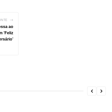
INTE
essa ao
 ‘Feliz
rsário’