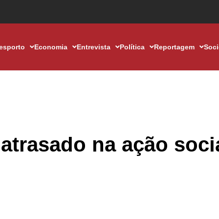
esporto
Economia
Entrevista
Política
Reportagem
Soc
 atrasado na ação soci