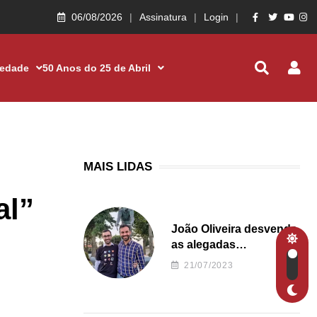
06/08/2026
Assinatura
Login
iedade
50 Anos do 25 de Abril
MAIS LIDAS
al”
João Oliveira desvenda
as alegadas
irregularidades da
21/07/2023
Junta de Freguesia S.
João de Ver