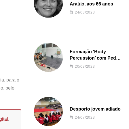
Araújo, aos 66 anos
24/03/2023
Formação ‘Body
Percussion’ com Pedro
Almeida
20/03/2023
a, para o
o, pelo
Desporto jovem adiado
24/07/2023
ital
,