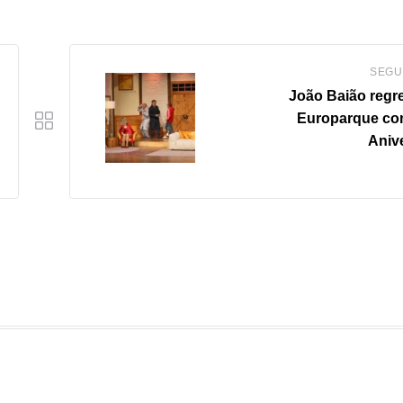
SEGU
João Baião regr
Europarque com
Anive