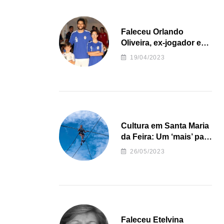
Faleceu Orlando
Oliveira, ex-jogador e
treinador da formação
19/04/2023
de andebol do Feirense
Cultura em Santa Maria
da Feira: Um ‘mais’ para
o Concelho
26/05/2023
Faleceu Etelvina