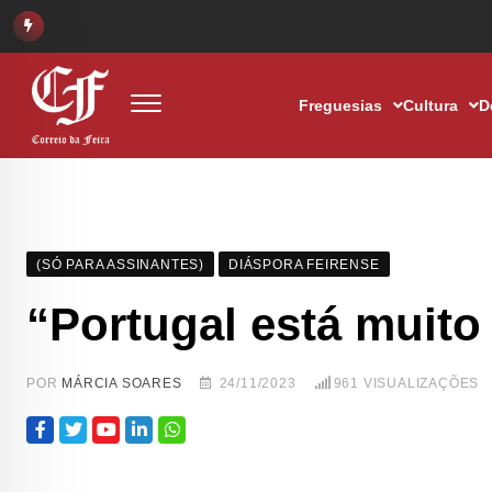
Freguesias
Cultura
D
(SÓ PARA ASSINANTES)
DIÁSPORA FEIRENSE
“Portugal está muito
POR
MÁRCIA SOARES
24/11/2023
961
VISUALIZAÇÕES