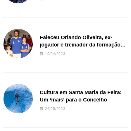
Faleceu Orlando Oliveira, ex-
jogador e treinador da formação
de andebol do Feirense
19/04/2023
Cultura em Santa Maria da Feira:
Um ‘mais’ para o Concelho
26/05/2023