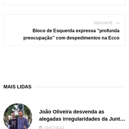
SEGUINTE
Bloco de Esquerda expressa “profunda
preocupação” com despedimentos na Ecco
MAIS LIDAS
João Oliveira desvenda as
alegadas irregularidades da Junta
de Freguesia S. João de Ver
21/07/2023