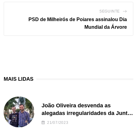
SEGUINTE
PSD de Milheirós de Poiares assinalou Dia
Mundial da Árvore
MAIS LIDAS
João Oliveira desvenda as
alegadas irregularidades da Junta
de Freguesia S. João de Ver
21/07/2023