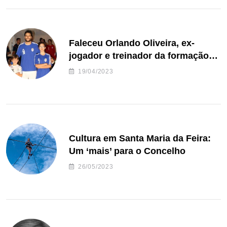
Faleceu Orlando Oliveira, ex-
jogador e treinador da formação
de andebol do Feirense
19/04/2023
Cultura em Santa Maria da Feira:
Um ‘mais’ para o Concelho
26/05/2023