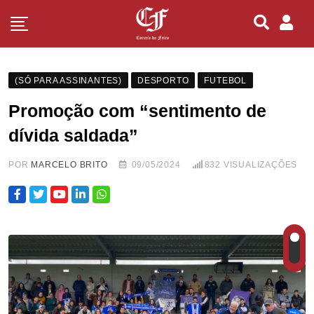
(SÓ PARA ASSINANTES)
DESPORTO
FUTEBOL
Promoção com “sentimento de
dívida saldada”
POR
MARCELO BRITO
09/05/2024
832
VISUALIZAÇÕES