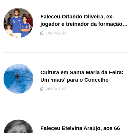
Faleceu Orlando Oliveira, ex-
jogador e treinador da formação
de andebol do Feirense
19/04/2023
Cultura em Santa Maria da Feira:
Um ‘mais’ para o Concelho
26/05/2023
Faleceu Etelvina Araújo, aos 66