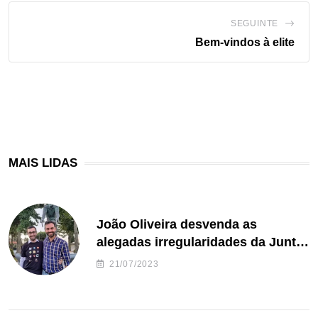
SEGUINTE
Bem-vindos à elite
MAIS LIDAS
João Oliveira desvenda as
alegadas irregularidades da Junta
de Freguesia S. João de Ver
21/07/2023