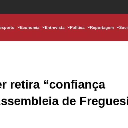
esporto
Economia
Entrevista
Política
Reportagem
Soc
r retira “confiança
 Assembleia de Fregues