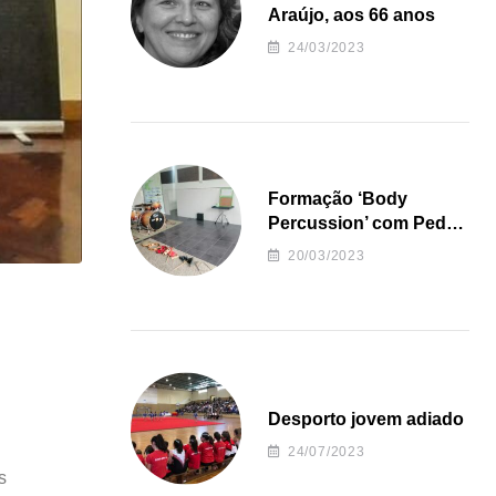
Araújo, aos 66 anos
24/03/2023
Formação ‘Body
Percussion’ com Pedro
Almeida
20/03/2023
Desporto jovem adiado
24/07/2023
s