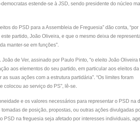
al-democratas estende-se à JSD, sendo presidente do núcleo ma
leitos do PSD para a Assembleia de Freguesia” dão conta, “por
or este partido, João Oliveira, e que o mesmo deixa de represen
nda manter-se em funções”.
ão de Ver, assinado por Paulo Pinto, “o eleito João Oliveira
ção aos elementos do seu partido, em particular aos eleitos da
as suas ações com a estrutura partidária”. “Os limites foram
 colocou ao serviço do PS”, lê-se.
doneidade e os valores necessários para representar o PSD na 
tomadas de posição, propostas, ou outras ações divulgadas po
lo PSD na freguesia seja afetado por interesses individuais, a