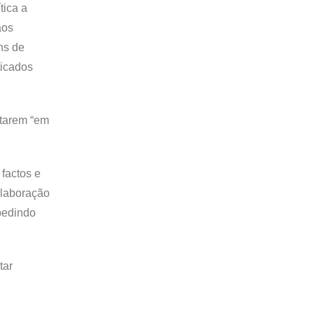
tica a
aos
ns de
ticados
starem “em
 factos e
olaboração
pedindo
tar