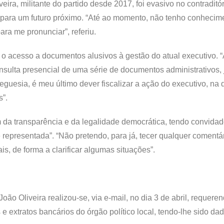
veira, militante do partido desde 2017, foi evasivo no contraditór
para um futuro próximo. “Até ao momento, não tenho conhecim
ra me pronunciar”, referiu.
 o acesso a documentos alusivos à gestão do atual executivo. 
nsulta presencial de uma série de documentos administrativos, 
guesia, é meu último dever fiscalizar a ação do executivo, na 
s”.
 da transparência e da legalidade democrática, tendo convida
epresentada”. “Não pretendo, para já, tecer qualquer comentár
s, de forma a clarificar algumas situações”.
oão Oliveira realizou-se, via e-mail, no dia 3 de abril, requere
e extratos bancários do órgão político local, tendo-lhe sido da