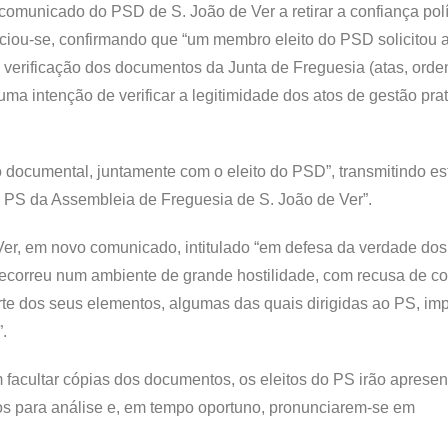
comunicado do PSD de S. João de Ver a retirar a confiança polí
ciou-se, confirmando que “um membro eleito do PSD solicitou 
rificação dos documentos da Junta de Freguesia (atas, orde
ma intenção de verificar a legitimidade dos atos de gestão pra
ão documental, juntamente com o eleito do PSD”, transmitindo e
do PS da Assembleia de Freguesia de S. João de Ver”.
e Ver, em novo comunicado, intitulado “em defesa da verdade dos
 decorreu num ambiente de grande hostilidade, com recusa de c
arte dos seus elementos, algumas das quais dirigidas ao PS, im
.
 facultar cópias dos documentos, os eleitos do PS irão apresen
s para análise e, em tempo oportuno, pronunciarem-se em