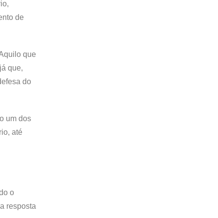
io,
ento de
“Aquilo que
já que,
defesa do
do um dos
io, até
ndo o
da resposta