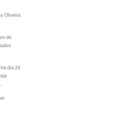
o Oliveira
tos do
tados
“no dia 24
otal
.
ter