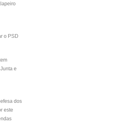
lapeiro
tar o PSD
 tem
 Junta e
defesa dos
r este
gendas