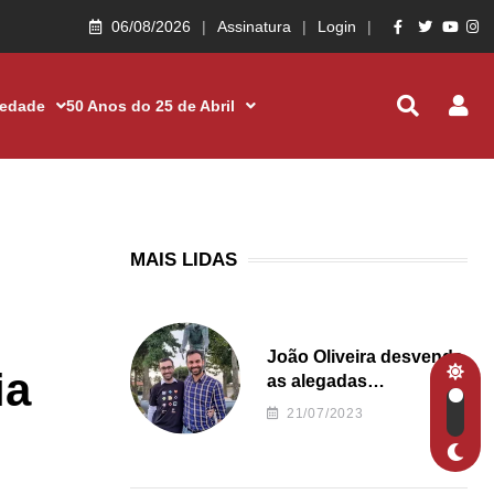
06/08/2026
Assinatura
Login
iedade
50 Anos do 25 de Abril
MAIS LIDAS
João Oliveira desvenda
ia
as alegadas
irregularidades da
21/07/2023
Junta de Freguesia S.
João de Ver