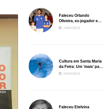
Faleceu Orlando
Oliveira, ex-jogador e
treinador da formação
19/04/2023
de andebol do Feirense
Cultura em Santa Maria
da Feira: Um ‘mais’ para
o Concelho
26/05/2023
Faleceu Etelvina