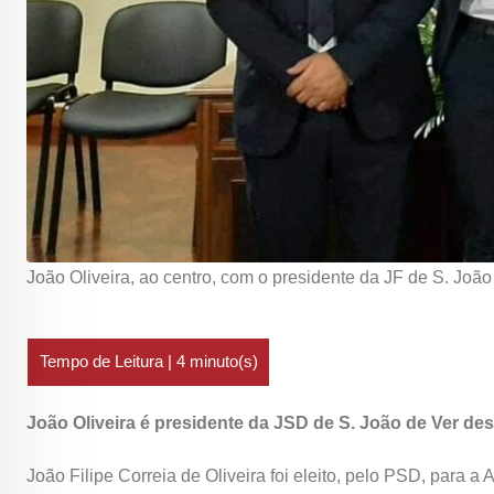
João Oliveira, ao centro, com o presidente da JF de S. João 
João Oliveira é presidente da JSD de S. João de Ver de
João Filipe Correia de Oliveira foi eleito, pelo PSD, para 