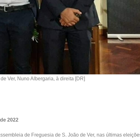
de Ver, Nuno Albergaria, à direita [DR]
sde 2022
a Assembleia de Freguesia de S. João de Ver, nas últimas eleiçõe