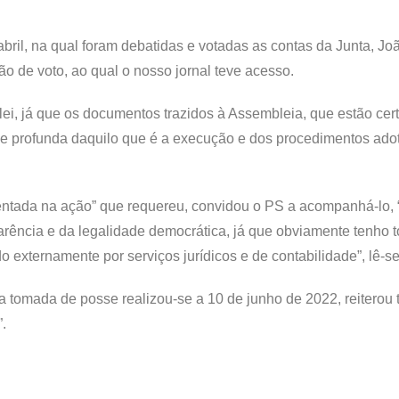
bril, na qual foram debatidas e votadas as contas da Junta, Joã
o de voto, ao qual o nosso jornal teve acesso.
or lei, já que os documentos trazidos à Assembleia, que estão cer
ise profunda daquilo que é a execução e dos procedimentos ado
entada na ação” que requereu, convidou o PS a acompanhá-lo, 
parência e da legalidade democrática, já que obviamente tenho t
do externamente por serviços jurídicos e de contabilidade”, lê-se
a tomada de posse realizou-se a 10 de junho de 2022, reiterou 
.