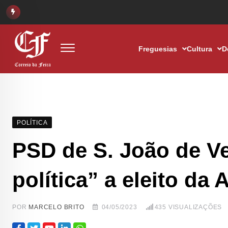
Freguesias
Cultura
D
POLÍTICA
PSD de S. João de Ve
política” a eleito da
POR
MARCELO BRITO
04/05/2023
435
VISUALIZAÇÕES