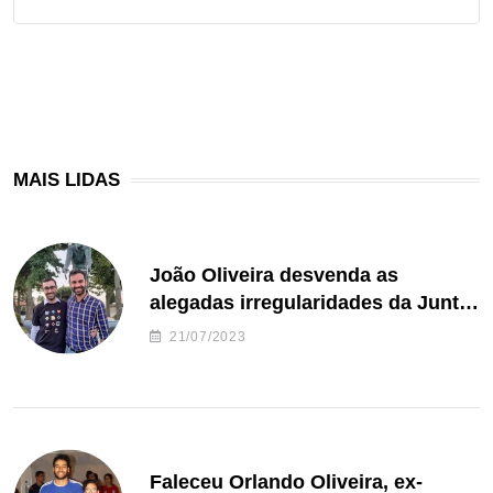
MAIS LIDAS
João Oliveira desvenda as
alegadas irregularidades da Junta
de Freguesia S. João de Ver
21/07/2023
Faleceu Orlando Oliveira, ex-