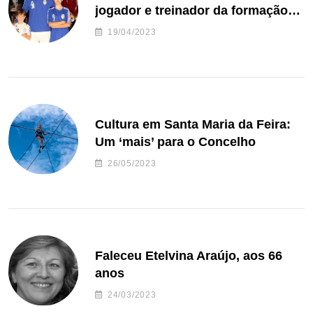
jogador e treinador da formação
de andebol do Feirense
19/04/2023
Cultura em Santa Maria da Feira:
Um ‘mais’ para o Concelho
26/05/2023
Faleceu Etelvina Araújo, aos 66
anos
24/03/2023