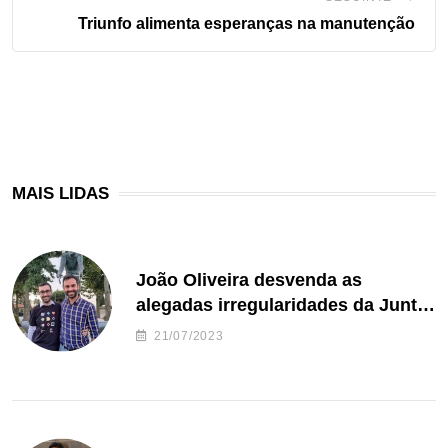
Triunfo alimenta esperanças na manutenção
MAIS LIDAS
João Oliveira desvenda as
alegadas irregularidades da Junta
de Freguesia S. João de Ver
21/07/2023