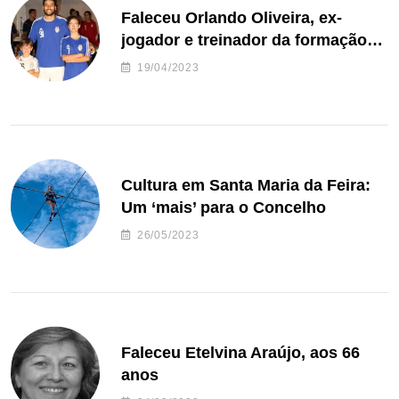
Faleceu Orlando Oliveira, ex-
jogador e treinador da formação
de andebol do Feirense
19/04/2023
Cultura em Santa Maria da Feira:
Um ‘mais’ para o Concelho
26/05/2023
Faleceu Etelvina Araújo, aos 66
anos