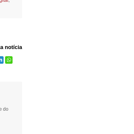
ital
,
ta notícia
e do