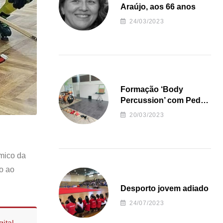
Araújo, aos 66 anos
24/03/2023
Formação ‘Body
Percussion’ com Pedro
Almeida
20/03/2023
émico da
ão ao
Desporto jovem adiado
24/07/2023