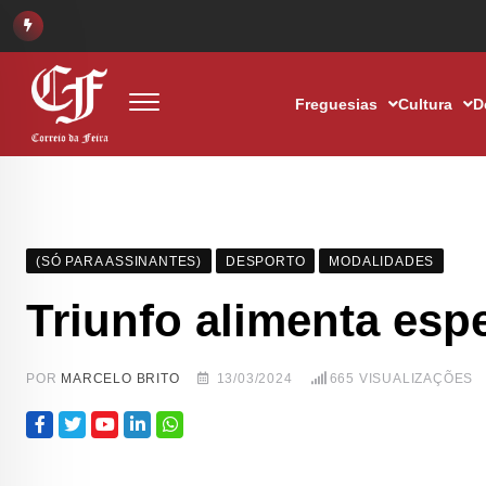
Freguesias
Cultura
D
(SÓ PARA ASSINANTES)
DESPORTO
MODALIDADES
Triunfo alimenta es
POR
MARCELO BRITO
13/03/2024
665
VISUALIZAÇÕES