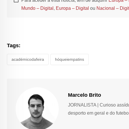
Para aceder a esta notícia, tem de adquirir
Europa – 
Mundo – Digital
,
Europa – Digital
ou
Nacional – Digit
Tags:
académicodafeira
hóqueiempatins
Marcelo Brito
JORNALISTA | Curioso assíduo,
desporto em geral e do futebol