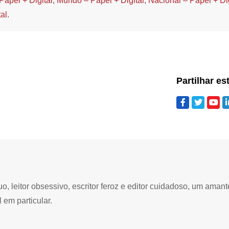
Papel + Digital
,
Mundo – Papel + Digital
,
Nacional – Papel + Dig
al
.
Partilhar es
 leitor obsessivo, escritor feroz e editor cuidadoso, um amant
 em particular.