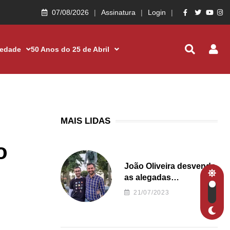
07/08/2026
Assinatura
Login
iedade
50 Anos do 25 de Abril
MAIS LIDAS
o
João Oliveira desvenda
as alegadas
irregularidades da
21/07/2023
Junta de Freguesia S.
João de Ver