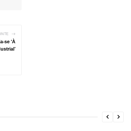
INTE
a-se ‘À
strial’