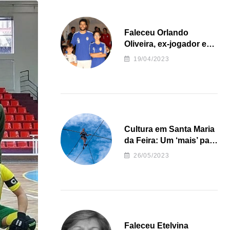
Faleceu Orlando
Oliveira, ex-jogador e
treinador da formação
19/04/2023
de andebol do Feirense
Cultura em Santa Maria
da Feira: Um ‘mais’ para
o Concelho
26/05/2023
Faleceu Etelvina