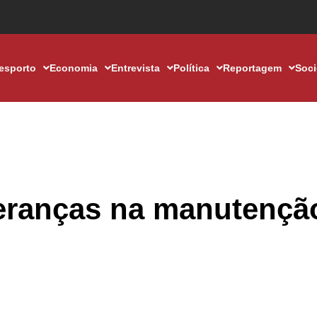
esporto
Economia
Entrevista
Política
Reportagem
Soc
peranças na manutençã