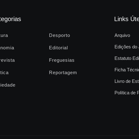
tegorias
Links Úte
tura
Desporto
Arquivo
Edições do 
nomia
Editorial
Estatuto Edi
revista
Freguesias
Ficha Técni
tica
Reportagem
Livro de Est
iedade
Política de 