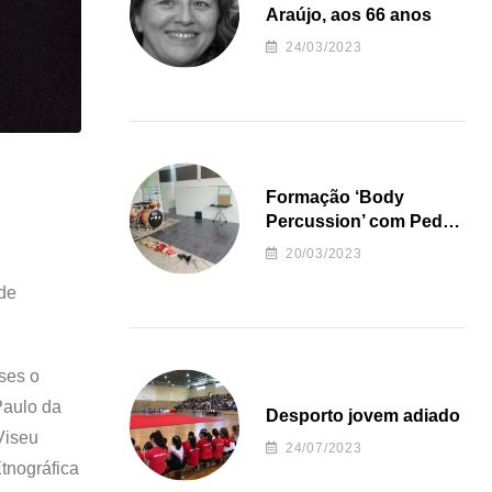
Araújo, aos 66 anos
24/03/2023
Formação ‘Body
Percussion’ com Pedro
Almeida
20/03/2023
 de
ses o
Paulo da
Desporto jovem adiado
Viseu
24/07/2023
tnográfica