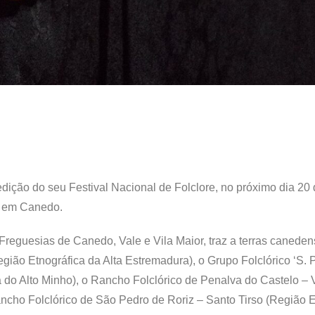
dição do seu Festival Nacional de Folclore, no próximo dia 20
, em Canedo.
Freguesias de Canedo, Vale e Vila Maior, traz a terras caneden
gião Etnográfica da Alta Estremadura), o Grupo Folclórico ‘S. 
a do Alto Minho), o Rancho Folclórico de Penalva do Castelo – 
ancho Folclórico de São Pedro de Roriz – Santo Tirso (Região E