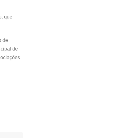
o, que
o de
cipal de
ssociações