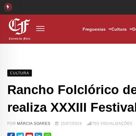
Freguesias
Cultura
D
CULTURA
Rancho Folclórico d
realiza XXXIII Festiv
POR
MÁRCIA SOARES
15/07/2024
703
VISUALIZAÇÕES