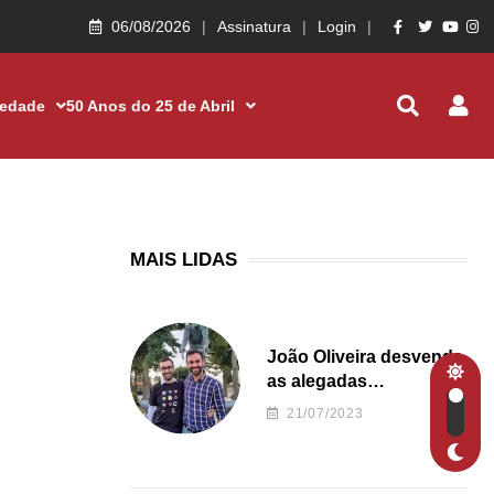
06/08/2026
Assinatura
Login
iedade
50 Anos do 25 de Abril
MAIS LIDAS
João Oliveira desvenda
as alegadas
irregularidades da
21/07/2023
Junta de Freguesia S.
João de Ver