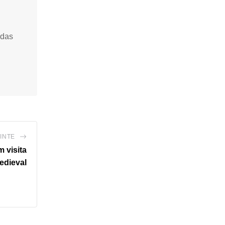
idas
INTE
 visita
edieval