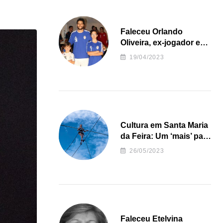
Faleceu Orlando
Oliveira, ex-jogador e
treinador da formação
19/04/2023
de andebol do Feirense
Cultura em Santa Maria
da Feira: Um ‘mais’ para
o Concelho
26/05/2023
Faleceu Etelvina