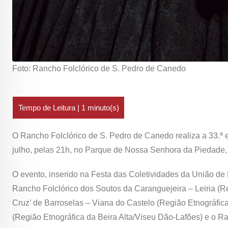
Foto: Rancho Folclórico de S. Pedro de Canedo
O Rancho Folclórico de S. Pedro de Canedo realiza a 33.ª e
julho, pelas 21h, no Parque de Nossa Senhora da Piedade
O evento, inserido na Festa das Coletividades da União de 
Rancho Folclórico dos Soutos da Caranguejeira – Leiria (Re
Cruz’ de Barroselas – Viana do Castelo (Região Etnográfic
(Região Etnográfica da Beira Alta/Viseu Dão-Lafões) e o R