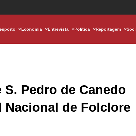
esporto
Economia
Entrevista
Política
Reportagem
Soc
e S. Pedro de Canedo
al Nacional de Folclore