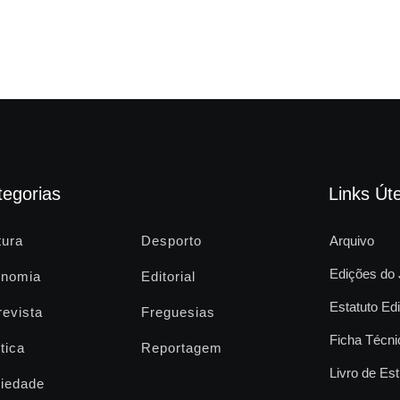
tegorias
Links Úte
tura
Desporto
Arquivo
Edições do 
nomia
Editorial
Estatuto Edi
revista
Freguesias
Ficha Técni
tica
Reportagem
Livro de Est
iedade