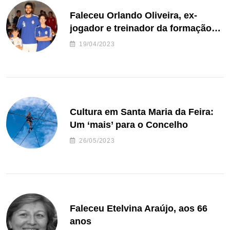
Faleceu Orlando Oliveira, ex-
jogador e treinador da formação
de andebol do Feirense
19/04/2023
Cultura em Santa Maria da Feira:
Um ‘mais’ para o Concelho
26/05/2023
Faleceu Etelvina Araújo, aos 66
anos