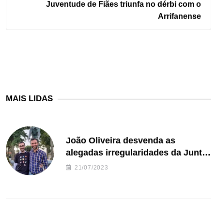
Juventude de Fiães triunfa no dérbi com o
Arrifanense
MAIS LIDAS
João Oliveira desvenda as
alegadas irregularidades da Junta
de Freguesia S. João de Ver
21/07/2023