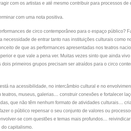
gir com os artistas e até mesmo contribuir para processos de 
terminar com uma nota positiva.
 performances de circo contemporâneo para o espaço público? 
 a necessidade de entrar tanto nas instituições culturais como 
onceito de que as performances apresentadas nos teatros nacio
uperior e que vale a pena ver. Muitas vezes sinto que ainda viv
 dois primeiros grupos precisam ser atraídos para o circo con
stá na acessibilidade, no intercâmbio cultural e no envolvimen
teatros, museus, galerias… construir conexões e fortalecer la
adas, que não têm nenhum formato de atividades culturais… cri
 fazer o público repensar o seu conjunto de valores ou processo
 envolver-se com questões e temas mais profundos… reivindica
do capitalismo.