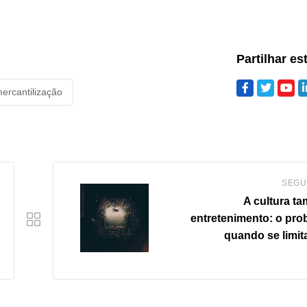
Partilhar es
ercantilização
SEGU
A cultura t
entretenimento: o pro
quando se limit