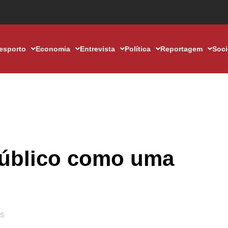
esporto
Economia
Entrevista
Política
Reportagem
Soc
público como uma
ES