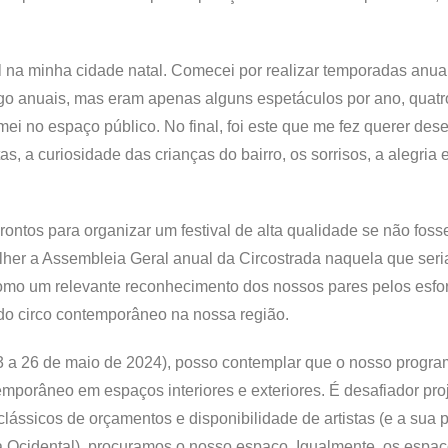
l na minha cidade natal. Comecei por realizar temporadas anu
igo anuais, mas eram apenas alguns espetáculos por ano, quatr
ei no espaço público. No final, foi este que me fez querer des
tas, a curiosidade das crianças do bairro, os sorrisos, a alegria 
ontos para organizar um festival de alta qualidade se não foss
lher a Assembleia Geral anual da Circostrada naquela que ser
 como um relevante reconhecimento dos nossos pares pelos esfo
co do circo contemporâneo na nossa região.
23 a 26 de maio de 2024), posso contemplar que o nosso progra
porâneo em espaços interiores e exteriores. É desafiador proj
clássicos de orçamentos e disponibilidade de artistas (e a sua 
pa Ocidental), procuramos o nosso espaço. Igualmente, os espa