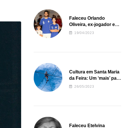
Faleceu Orlando
Oliveira, ex-jogador e
treinador da formação
19/04/2023
de andebol do Feirense
Cultura em Santa Maria
da Feira: Um ‘mais’ para
o Concelho
26/05/2023
Faleceu Etelvina