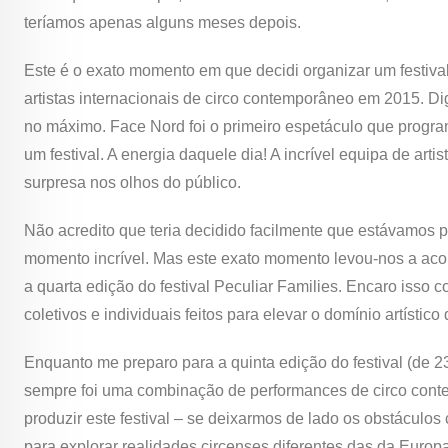
teríamos apenas alguns meses depois.
Este é o exato momento em que decidi organizar um festiva
artistas internacionais de circo contemporâneo em 2015. D
no máximo. Face Nord foi o primeiro espetáculo que program
um festival. A energia daquele dia! A incrível equipa de artis
surpresa nos olhos do público.
Não acredito que teria decidido facilmente que estávamos pr
momento incrível. Mas este exato momento levou-nos a aco
a quarta edição do festival Peculiar Families. Encaro isso
coletivos e individuais feitos para elevar o domínio artísti
Enquanto me preparo para a quinta edição do festival (de 
sempre foi uma combinação de performances de circo contem
produzir este festival – se deixarmos de lado os obstáculos 
para explorar realidades circenses diferentes das da Euro