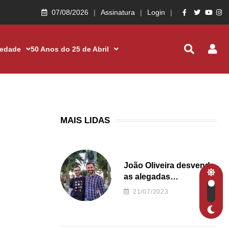
07/08/2026
Assinatura
Login
iedade
50 Anos do 25 de Abril
MAIS LIDAS
João Oliveira desvenda
as alegadas
irregularidades da
21/07/2023
Junta de Freguesia S.
João de Ver