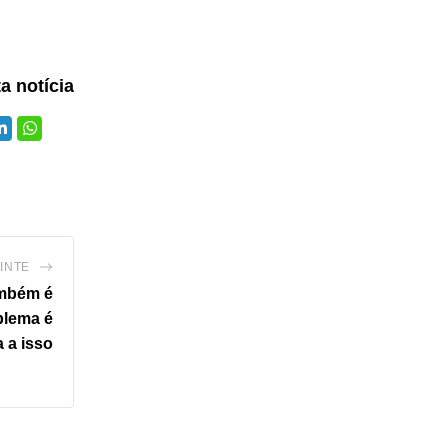
ta notícia
INTE
ambém é
blema é
a a isso