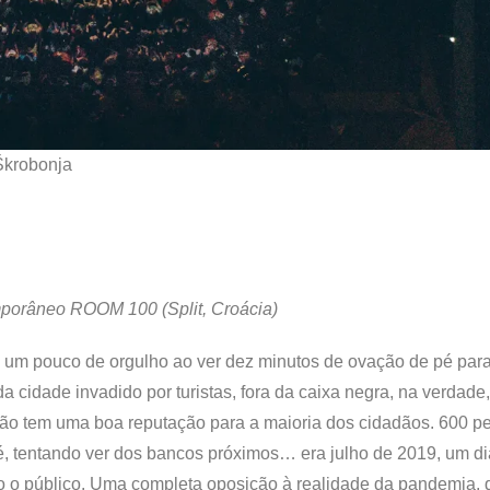
Škrobonja
temporâneo ROOM 100 (Split, Croácia)
 um pouco de orgulho ao ver dez minutos de ovação de pé par
 cidade invadido por turistas, fora da caixa negra, na verdad
e não tem uma boa reputação para a maioria dos cidadãos. 600 
é, tentando ver dos bancos próximos… era julho de 2019, um di
omo o público. Uma completa oposição à realidade da pandemia,