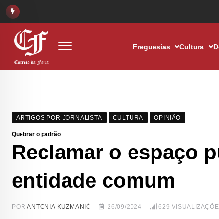
Freguesias
Cultura
D
ARTIGOS POR JORNALISTA
CULTURA
OPINIÃO
Quebrar o padrão
Reclamar o espaço 
entidade comum
POR
ANTONIA KUZMANIĆ
26/09/2024
629
VISUALIZAÇÕ