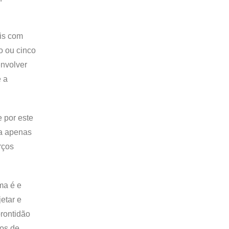
ais com
o ou cinco
envolver
e a
e por este
ia apenas
rços
ma é e
etar e
prontidão
ços de