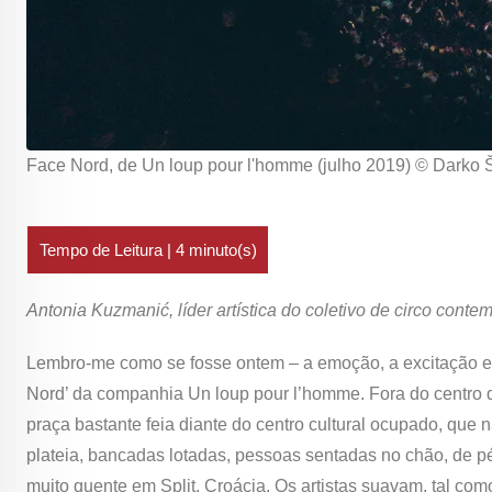
Face Nord, de Un loup pour l'homme (julho 2019) © Darko 
Antonia Kuzmanić, líder artística do coletivo de circo con
Lembro-me como se fosse ontem – a emoção, a excitação e
Nord’ da companhia Un loup pour l’homme. Fora do centro da
praça bastante feia diante do centro cultural ocupado, qu
plateia, bancadas lotadas, pessoas sentadas no chão, de p
muito quente em Split, Croácia. Os artistas suavam, tal c