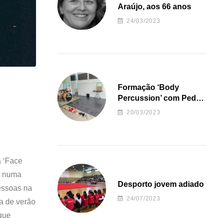
Araújo, aos 66 anos
24/03/2023
Formação ‘Body
Percussion’ com Pedro
Almeida
20/03/2023
a ‘Face
e, numa
Desporto jovem adiado
pessoas na
24/07/2023
a de verão
 que