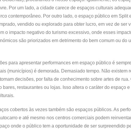
vre. Por um lado, a cidade carece de espaços culturais adequ
rco contemporâneo. Por outro lado, o espaço público em Split 
mprado, vendido ou explorado para obter lucro, em vez de ser v
Com o impacto negativo do turismo excessivo, onde esses impac
conómicos são priorizados em detrimento do bem comum ou do u
izações para apresentar performances em espaço público é sempr
ocais (municípios) é demorada. Demasiado tempo. Não existem r
tomam decisões, por falta de conhecimento sobre artes de rua.
ares, restaurantes ou lojas. Isso altera o caráter do espaço e 
turais.
spaços cobertos às vezes também são espaços públicos. As per
autocarro e até mesmo nos centros comerciais podem reinventa
ço onde o público tem a oportunidade de ser surpreendido pel