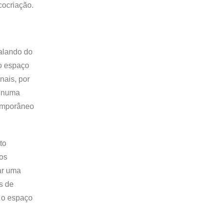
cocriação.
Falando do
no espaço
nais, por
o numa
temporâneo
to
ços
ar uma
s de
r o espaço