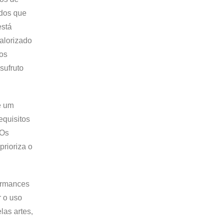
ados que
está
alorizado
tos
sufruto
e um
equisitos
 Os
prioriza o
formances
r o uso
as artes,