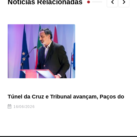
Notícias Relacionadas
Túnel da Cruz e Tribunal avançam, Paços do
Câ
ha
16/06/2026