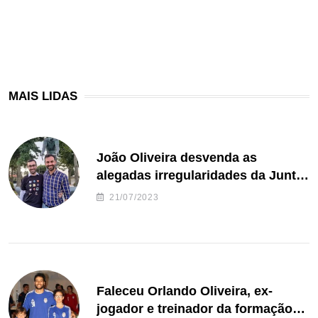
MAIS LIDAS
João Oliveira desvenda as
alegadas irregularidades da Junta
de Freguesia S. João de Ver
21/07/2023
Faleceu Orlando Oliveira, ex-
jogador e treinador da formação