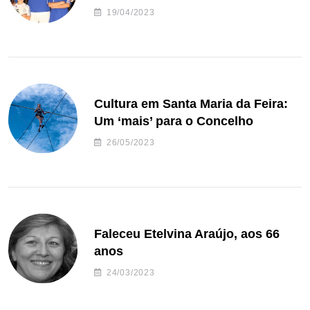
de andebol do Feirense
19/04/2023
Cultura em Santa Maria da Feira:
Um ‘mais’ para o Concelho
26/05/2023
Faleceu Etelvina Araújo, aos 66
anos
24/03/2023