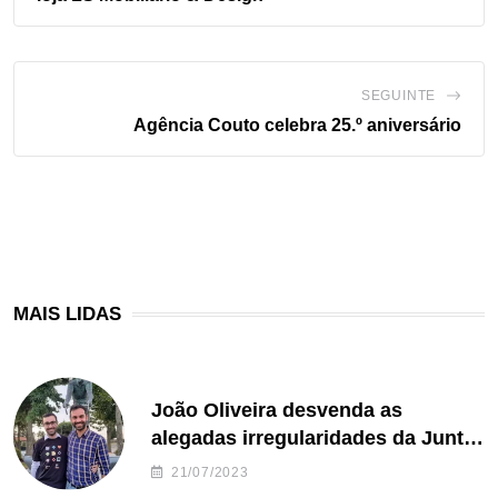
SEGUINTE
Agência Couto celebra 25.º aniversário
MAIS LIDAS
João Oliveira desvenda as
alegadas irregularidades da Junta
de Freguesia S. João de Ver
21/07/2023