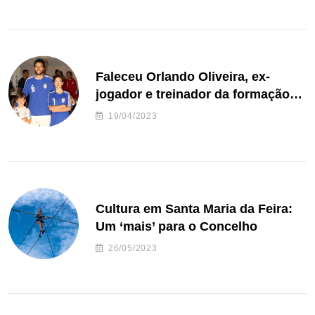
Faleceu Orlando Oliveira, ex-
jogador e treinador da formação
de andebol do Feirense
19/04/2023
Cultura em Santa Maria da Feira:
Um ‘mais’ para o Concelho
26/05/2023