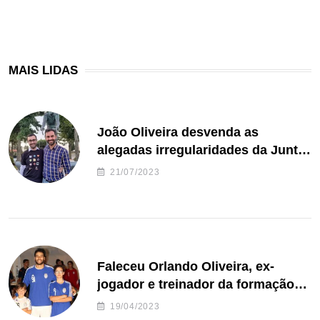
MAIS LIDAS
João Oliveira desvenda as
alegadas irregularidades da Junta
de Freguesia S. João de Ver
21/07/2023
Faleceu Orlando Oliveira, ex-
jogador e treinador da formação
de andebol do Feirense
19/04/2023