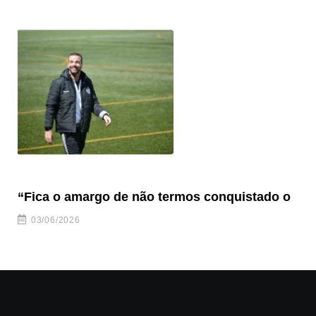
“Fica o amargo de não termos conquistado o
“S
03/06/2026