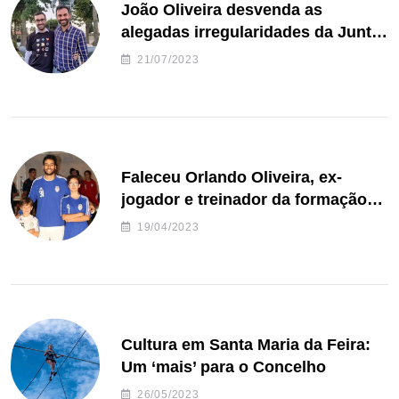
João Oliveira desvenda as
alegadas irregularidades da Junta
de Freguesia S. João de Ver
21/07/2023
Faleceu Orlando Oliveira, ex-
jogador e treinador da formação
de andebol do Feirense
19/04/2023
Cultura em Santa Maria da Feira:
Um ‘mais’ para o Concelho
26/05/2023