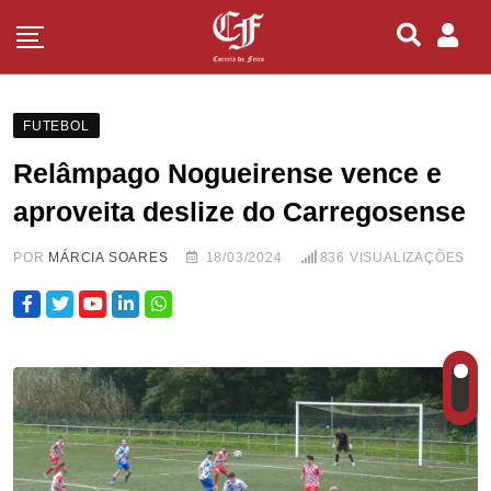
FUTEBOL
Relâmpago Nogueirense vence e
aproveita deslize do Carregosense
POR
MÁRCIA SOARES
18/03/2024
836
VISUALIZAÇÕES